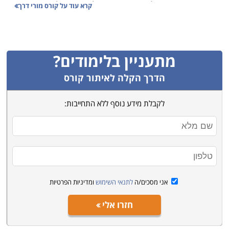
מסוים. אחריותו של מורה הדרך כלפי המטיילים אותם הוא
קרא עוד על
קורס מורי דרך
מדריך היא כפולה. ראשית ישנה אחריות בנוגע לאופן שבו
הוא מעביר את המידע למטיילים שכן עליו להעבירו באופן
חווייתי ומהנה. שנית, קיימת אחריות לגבי איכות המידע
מתעניין בלימודים?
המועבר למטיילים בנוגע לאתר ולמקום בו הם נמצאים שכן
עליו לספק מידע אינפורמטיבי ומעניין.
הדרך הקלה לאיתור קורס
קורס מורי דרך מעניק לבוגריו מקצוע לכל החיים. מורה דרך
לקבלת מידע נוסף ללא התחייבות:
מוכשר ומיומן יכול ללוות מגוון טיולים וסיורים והידע שהוא
צובר ורוכש במהלך הטיולים לא יסולא בפז. אחרי שנים של
הדרכות, הסברים וליווי של עשרות ומאות מטיילים, מורה
הדרך הופך למומחה של ממש וקשה מאד לתפוס אותו לא
מוכן עם שאלות שהוא לא יוכל לענות עליהן. מורה דרך טוב
ומיומן גם יהיה בקיא באנקדוטות וסיפורים שלא בהכרח
אני מסכים/ה
לתנאי השימוש
ומדיניות הפרטיות
ידועים ומפורסמים ברבים, ויוכל לחלוק אותם עם המטיילים
שלו
.
חזרו אלי
לימודים אלו מתמקדים באזור גיאוגרפי אחד, או לפעמים