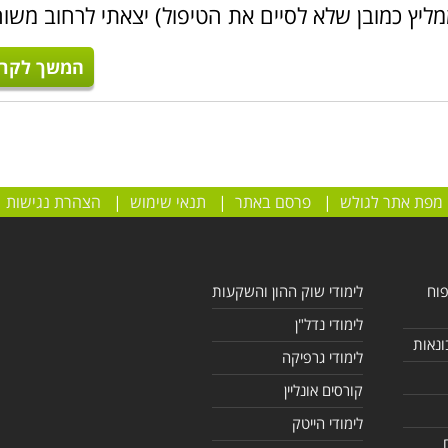
ליץ כמובן שלא לסיים את הטיפול) יצאתי לרחוב משו
המשך לקרו
מודי
מקצועות היהדות
,
לימודי תקשור
, קורס מדריכי
מדיטציה
ועוד.
 העשרה, התפתחות אישית ו
רוחניות
. מומלץ לעבור על הרשימה ה
ו תחום עניין.
מפת אתר לגולש
|
פרסם באתר
|
תנאי שימוש
|
הצהרת נגישות
פוח
לימודי שוק ההון והשקעות
לימודי נדל"ן
ונאות
לימודי גרפיקה
קורסים אונליין
לימודי הייטק