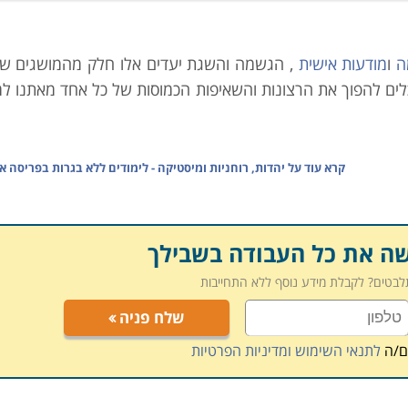
ה
ו
מודעות אישית
, הגשמה והשגת יעדים אלו חלק מהמושגים ש
ם להפוך את הרצונות והשאיפות הכמוסות של כל אחד מאתנו למ
קרא עוד על
יהדות, רוחניות ומיסטיקה - לימודים ללא בגרות בפריסה א
תב יד של כל אחד, באופן שניתן לקבל תמונה שלמה, על אישיות ה
וריםחברתיים. באמצעות הבנה של מרכיבי הכתב ניתן לקבל מעי
.
שה את כל העבודה בשבילך
תלבטים? לקבלת מידע נוסף ללא התחייבות
 מעניין אותו באופן אישי להבנה עמוקה יותר של אנשים בסביבתו
שלח פניה
לי זה להעשיר את רמת הידע על התאמה בין העובדים לארגון ו
רגוניים עובדים סוציאליים והוראה.
ם/ה
לתנאי השימוש ומדיניות הפרטיות
או ערב בתכנית לימודים גמישה. בתכנית מתחילים או מתקדמים 