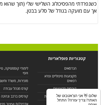
כשנפרדתי מהפסיכולוג השלישי שלי (תוך שהוא ממ
ויהוו חלק בלתי נפרד מהאישיות.
אך עם מועקה בגודל של סלע בבטן.
קורסים נוספים בקטגוריית מיסטיקה, רוחניות ופיתוח אישי: לי
לרשימה זו קיימים קורסים רבים במסגרת הקטגוריה לימודי
למצוא את הקורס שמעניין אתכם ולקבל פרטים על אודות אות
קטגוריות פופלאריות
הנדסאים
לימודי קוסמטיקה, טי
ויופי
מקצועות טיפוליים ופרא
רפואים
מזכירות, משרד וחשב
קורסים מקצועיים
קורס מנהל עבודה
שלום 👋 אני הצ'אטבוט של
לימודי מחשבים ורשתות
קורסים ברכב ונהיגה
האתר! צריך עזרה? התחל
קורסים בניהול
אדריכלות ועיצוב פנים
שיחה.