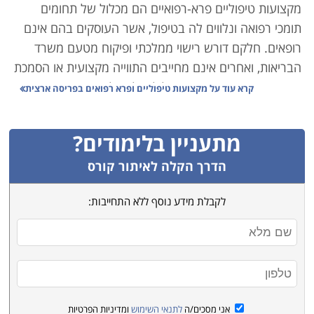
מקצועות טיפוליים פרא-רפואיים הם מכלול של תחומים
תומכי רפואה ונלווים לה בטיפול, אשר העוסקים בהם אינם
רופאים. חלקם דורש רישוי ממלכתי ופיקוח מטעם משרד
הבריאות, ואחרים אינם מחייבים התווייה מקצועית או הסמכת
תקן. בין המחוייבים ברישוי כלולים למשל מקצועות כמו
קרא עוד על
מקצועות טיפוליים ופרא רפואים בפריסה ארצית
רוקחות, חובש, שיננית ואופטומטריה. בין המקצועות שאינם
דורשים הסמכה תקנית שכזו, ניתן לציין לדוגמה עיסוי
מתעניין בלימודים?
(להבדיל מפיזיותרפיה), יעוץ הנקה או ליצנות רפואית.
יתרונותיהם של מקצועות אלה הם ברורים; תחום הרפואה
הדרך הקלה לאיתור קורס
והבריאות ככלל הוא יציב במיוחד, ומציע משרות בארגונים
לקבלת מידע נוסף ללא התחייבות:
פרטיים וציבוריים המאופיינים ביציבות תעסוקתית מצד אחד,
והכנסות גבוהות מהשני. כל זאת ללא ההכשרה המורכבת
והמאתגרת הטמונה בלימודים האקדמיים בתחום, כמו למשל
רופא, פסיכולוג או אחות.
בין העמודים הבאים באתר קורסים תוכלו למצוא לא מעט
קטגוריות מקצועיות המאפשרות השתלבות באחד מתחומים
אני מסכים/ה
לתנאי השימוש
ומדיניות הפרטיות