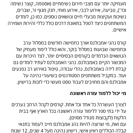
מעמיקה יותר עם מצבי חירום נשימתיים (אסטמה, קוצר נשימה
וכד'), טביעה, אירוע לבבי, אירוע מוחי, חנק מגוף זר, שברים,
נשיכות ועקיצות מבעלי חיים ונושאים נוספים. כמו כן, לומדים
המשתתפים כיצד לטפל בתאונת דרכים כולל כללי זהירות ושמירה
אישיים.
קורס נהגי אמבולנס אורך כחמישה חודשים במסלול ערב
וכחמישה שבועות במסלול בוקר, והוא כולל לימוד מעמיק של
הנושאים הנלמדים בקורסים הבסיסיים יותר, לצד היכרות עם
המכשור הקיים באמבולנס. נהגי האמבולנס לעתיד לומדים גם
קבלת לידה באמבולנס, נהלי עבודה, טיפול באירוע רב נפגעים
ועוד. במקביל משתתפים הסטודנטים בשיעורי נהיגה על
אמבולנס והם מחויבים לעבוד טסט מעשי כדי לזכות ברישיון.
מי יכול ללמוד עזרה ראשונה
לצורך העשרה? כל אחד וכל אחת. קורסים לקהל הרחב נערכים
על ידי בתי ספר ללימוד עזרה ראשונה בכל הארץ ואף בבית
הלקוח (לקבוצות מגודל מסוים).
עם זאת, מי שרוצה להיות נהג אמבולנס חייב לעמוד בתנאי
קבלה הכוללים ראיון אישי, רישיון נהיגה מעל 4 שנים, 12 שנות