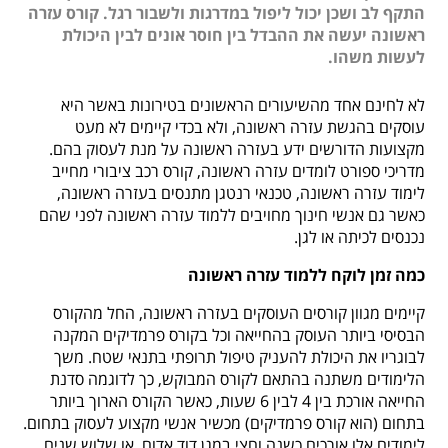
התקף לב ושכן יכול ליפול במדרגות ולשבור רגל. קורס עזרה
ראשונה יעשה את ההבדל בין חוסר אונים לבין היכולת
לעשות משהו.
לא לחינם אחד מהשיעורים הראשונים בטירונות באשר היא
עוסקים בהגשת עזרה ראשונה, ולא בכדי קיימים לא מעט
מקצועות הדורשים ידע בעזרה ראשונה על מנת לעסוק בהם.
מדריכי ספורט לומדים עזרה ראשונה, קורס רכב ציבורי מחייב
לימוד עזרה ראשונה, טכנאי רנטגן מתנסים בעזרה ראשונה,
כאשר גם אנשי חינוך מחויבים ללמוד עזרה ראשונה לפני שהם
נכנסים לכיתה או לגן.
כמה זמן לוקח ללמוד עזרה ראשונה
קיימים מגוון קורסים העוסקים בעזרה ראשונה, החל מהקורס
הבסיסי ביותר העוסק בהחייאה וכל בקורס פרמדיקים המקנה
לבוגריו את היכולת להעניק טיפול תרופתי בתנאי שטח.
משך
הלימודים משתנה בהתאם לקורס המבוקש, כך לדוגמה סדנת
החייאה אורכת בין 4 לבין 6 שעות, כאשר הקורס הארוך ביותר
בתחום (הוא קורס פרמדיקים) מכשיר אנשי מקצוע לעסוק בתחום.
לימודים אלו אורכים כשנה וחצי במגן דוד אדום, או שלוש שנים