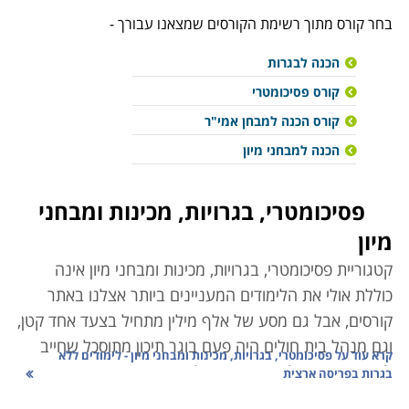
בחר קורס מתוך רשימת הקורסים שמצאנו עבורך -
הכנה לבגרות
קורס פסיכומטרי
קורס הכנה למבחן אמי"ר
הכנה למבחני מיון
פסיכומטרי, בגרויות, מכינות ומבחני
מיון
קטגוריית פסיכומטרי, בגרויות, מכינות ומבחני מיון אינה
כוללת אולי את הלימודים המעניינים ביותר אצלנו באתר
קורסים, אבל
גם מסע של אלף מילין מתחיל בצעד אחד קטן,
וגם מנהל בית חולים היה פעם בוגר תיכון מתוסכל שחייב
קרא עוד על
פסיכומטרי, בגרויות, מכינות ומבחני מיון - לימודים ללא
לשפר בגרויות ולהשיג ציון מעולה בפסיכומטרי, כזה שיאפשר
בגרות בפריסה ארצית
לו להשתלב בפקולטה המבוקשת על ידו. למרות פתיחתן של