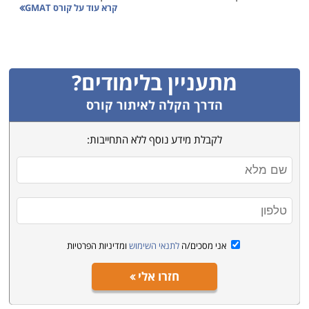
קרא עוד על
קורס GMAT
להתכונן ולהעירך בצורה הטובה ביותר. מבחן GMAT הוא
מבחן קשה וכל מי ששוקל לימודי מנהל עסקים יודע כי
מדובר במכשול די רציני. כדי לעבור את המכשול הלא פשוט
הזה יש להתכונן, והדרך הטובה ביותר לעשות זאת היא על
מתעניין בלימודים?
ידי קורס הכנה לקראת המבחן.
הדרך הקלה לאיתור קורס
למי מיועדים הקורסים
לקבלת מידע נוסף ללא התחייבות:
קורס GMAT מאפשר למועמדים לתואר שני לרכוש כלים
ומיומנויות כדי להצליח במבחן. משום שמבחן GMAT נועד
למי שסיים את מערכת החינוך האמריקאי הוא שונה בתכלית
מהמבחן הפסיכומטרי. משום שמדובר בתכנים אחרים, הרי
שיש צורך לעבור הכשרה מסודרת שתאפשר לצלוח אותו.
הדרך הטובה ביותר לעבור את המבחן היא על ידי הנה
אני מסכים/ה
לתנאי השימוש
ומדיניות הפרטיות
מסודרת ממי שמכיר את הקורס ועבר אותו בהצלחה.
חזרו אלי
איך למצוא קורס טוב