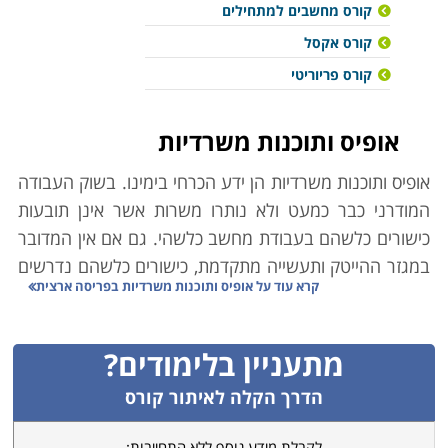
קורס מחשבים למתחילים
קורס אקסל
קורס פריוריטי
אופיס ותוכנות משרדיות
אופיס ותוכנות משרדיות הן ידע הכרחי בימינו. בשוק העבודה
המודרני כבר כמעט ולא נותרו משרות אשר אינן תובעות
כישורים כלשהם בעבודת מחשב כלשהי. גם אם אין המדובר
במגזר ההייטק ותעשייה מתקדמת, כישורים כלשהם נדרשים
קרא עוד על
אופיס ותוכנות משרדיות בפריסה ארצית
כמעט תמיד. גם אם לא מדובר במשימות טכנולוגיות
מורכבות, כמעט כל עובד נדרש למיומנות ברמה זו או אחרת,
ומי שאין ברשותו כלים בסיסיים בתחום יגביל משמעותית את
מתעניין בלימודים?
תחומי התעסוקה האפשריים עבורו. גם מי ש"לא מתחבר"
הדרך הקלה לאיתור קורס
למחשב מחויב ברכישת כלי יסוד שיאפשרו לו פעילות
מקצועית סדירה ויעילה, תקשורת עם עמיתיו, ויכולת שימוש
לקבלת מידע נוסף ללא התחייבות: