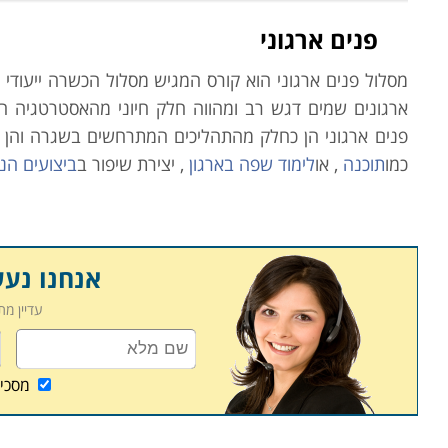
פנים ארגוני
מסלול פנים ארגוני הוא קורס המגיש מסלול
הכשרה ייעודי 
ארגונים שמים דגש רב ומהווה חלק חיוני מהאסטרטגיה הא
פנים ארגוני הן כחלק מהתהליכים המתרחשים בשגרה והן 
כמו
תוכנה
, או
לימוד שפה בארגון
, יצירת שיפור ב
ביצועים הני
תכניות וטכניקות עבודה חדשות מתווספות לשגרת העבודה הא
הכשרה לעובדים על מנת שיבינו את השינויים בתחום והן ע
כאשר באים לבחון צורך בהכשרה יש לבחון אילו כישורים ק
אנחנו נע
תפוקת ויעילות הארגון.
עדיין מ
ניתן למנות מספר יתרונות הטמונים בהכשרה פנים ארגונית ה
מסכי
1. תועלת לטווח ארוך: הכשרה מעצימה את כישורי העובד,
מחויבותו העובד לתפקיד ולארגון. כך, העובד רוכש ידע 
תפקידו בארגון.