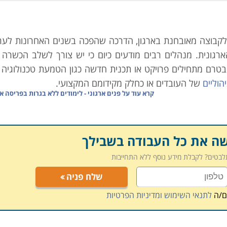
לקבוצה מאובחנת בארגון, הדרכה שהפכה בשנים האחרונות לערך
רגונית. מנהלים רבים מודעים כיום כי יש צורך לשלב הכשרה ו
בטרם מתחילים פרויקט או תכנית חדשה כגון הטמעת טכנולוגיה
הוליים
של העובדים או כחלק מקידומם המקצועי.
קרא עוד על
פנים ארגוני - לימודים ללא בגרות בפריסה א
רגונית ולכן, ארגונים חייבים לשים לב לשינויים הטכנולוגיים 
ל מנת להקנות להם את הכלים לפעול באופן יעיל במסגרת תפקידם.
יימים בקרב העובדים ואילו כישורים חדשים נחוצים על מנת להעל
שה את כל העבודה בשבילך
תלבטים? לקבלת מידע נוסף ללא התחייבות
ן לעובדים עצמם והן לארגון:
שלח פניה
ם/ה
לתנאי השימוש ומדיניות הפרטיות
 מקנה לו יכולות "מולטי טאסקינג", נותנת תחושת סיפוק ומגבי
הכרחי להתקדמותו בארגון וכן מוטיבציה לפעול ולהגדיל ראש ב