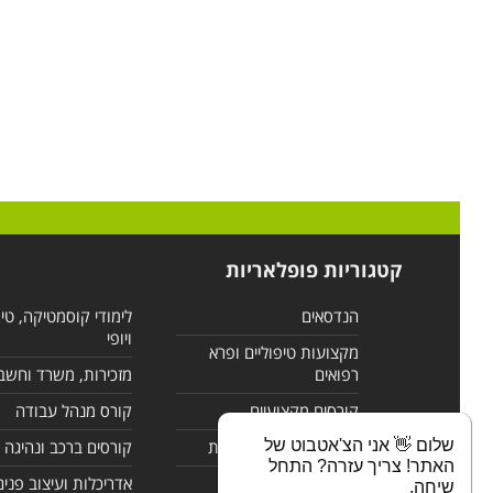
קטגוריות פופלאריות
הנדסאים
לימודי קוסמטיקה, טי
ויופי
מקצועות טיפוליים ופרא
רפואים
מזכירות, משרד וחשב
קורסים מקצועיים
קורס מנהל עבודה
שלום 👋 אני הצ'אטבוט של
לימודי מחשבים ורשתות
קורסים ברכב ונהיגה
האתר! צריך עזרה? התחל
קורסים בניהול
אדריכלות ועיצוב פנים
שיחה.