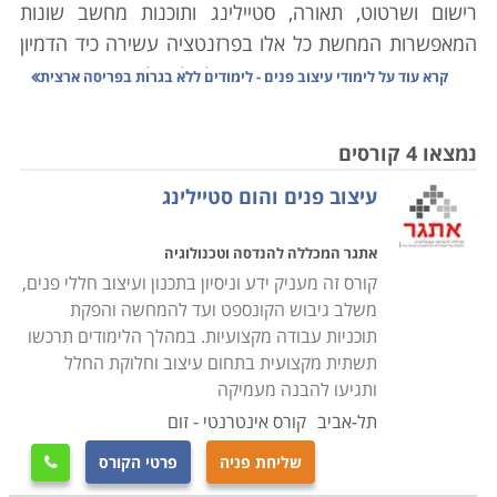
רישום ושרטוט, תאורה, סטיילינג ותוכנות מחשב שונות
המאפשרות המחשת כל אלו בפרזנטציה עשירה כיד הדמיון
והכישרון. הרעיון בכך הוא בעצם לשלב ולגבות את השפה
קרא עוד על
לימודי עיצוב פנים - לימודים ללא בגרות בפריסה ארצית
העיצובית שנהגתה באמצעות פרקטיקה מדויקת ובתכנית
מסודרת, שכן על המעצב לא רק להגות ולדמיין את המטרה,
נמצאו 4 קורסים
אלא גם לדעת איך להעביר את הרעיון הלאה, כך שיבוצע
עיצוב פנים והום סטיילינג
באופן נאמן לכוונותיו, ולשם כך יש צורך להביע ולהמחיש
כהלכה ובבהירות את אותם רעיונות עיצוביים ללקוח ולכל מי
אתגר המכללה להנדסה וטכנולוגיה
שאמור ליישמם בשטח.
קורס זה מעניק ידע וניסיון בתכנון ועיצוב חללי פנים,
משלב גיבוש הקונספט ועד להמחשה והפקת
במסגרת הלימודים נרכשת הבקיאות הדרושה בטכניקות
תוכניות עבודה מקצועיות. במהלך הלימודים תרכשו
ובשיטות השונות לעיצוב, אשר משלבות מצד אחד את החזון
תשתית מקצועית בתחום עיצוב וחלוקת החלל
העיצובי המבוקש, ומהצד השני מתחשבות במגבלות השטח
ותגיעו להבנה מעמיקה
ושאר התנאים הסביבתיים באופן שיתאים לדרישות הלקוח,
תל-אביב
קורס אינטרנטי - זום
שכן מעצב מוצלח הוא זה היוצר שילוב בין יצירתיות ומקוריות
שליחת פניה
פרטי הקורס

לבין התכנית והתקציב הנתונים, כך שהתוצאה הסופית תהיה