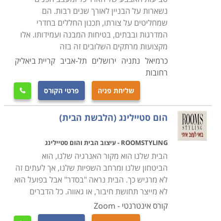
ולבנות באופן איטי ומסודר קהל לקוחות שילך ויגדל מפה
נשארות על הבניין לאורך שנים רבות. הם
לאוזן, עד למיצובו בשוק כ
משרד עיצוב פנים מקצועי
שמחליטים על צורתו, תכנון החללים בחדרי
ומשגשג
.
המדרגות ובבתים, בטיחות המבנה ועמידותו. אלו
מקצועות מרתקים השלובים זה בזה
למרות שבסיום הקורס ניתנת תעודה מקצועית בהתאם
כרמיאל
נתניה
ירושלים
תל-אביב
קריית ביאליק
רחובות
למוסד הלימוד, חשובה יותר ההשקעה בתיק העבודות, שכן
בו משתקפת היכולת המקצועית, היצירתיות והמעוף העיצובי.
שליחת פניה
פרטי הקורס

מובן מאליו כי תיק מרהיב ומלא השראה נוטה להלהיב
מעסיקים פוטנציאליים הרבה יותר מאשר תעודה ממוסגרת,
הום סטיילינג (הלבשת הבית)
אפילו ממוסד הלימוד הנחשב ביותר. חשוב מאוד גם
להתמקצע בקפדנות בכל תוכנה הנלמדת בקורס, שכן
ROOMSTYLING - עיצוב הבית והום סטיילינג
הבית שלנו הוא מקור האנרגיה שלנו, הוא
מרבית המשרדים בתחום עושים שימוש נרחב וקבוע בהן,
הביטחון שלנו ומרחב השפיות שלנו, אך לעתים זה
וככל שתדעו היטב לתפעל כל תוכנה, סיכוייכם להתקבל
לא מרגיש כך. הבית נראה "בסדר" אבל בפועל הוא
למשרד מוביל יעלו באופן משמעותי.
לא מייצר תחושת חיבור, או גאווה. כל הדברים
בחלק ממוסדות הלימודים עוזרים בסיום הקורס לבוגרים
קורס אינטרנטי - Zoom
המצטיינים למצוא מקום עבודה, כך שבמידה ותשקיעו את