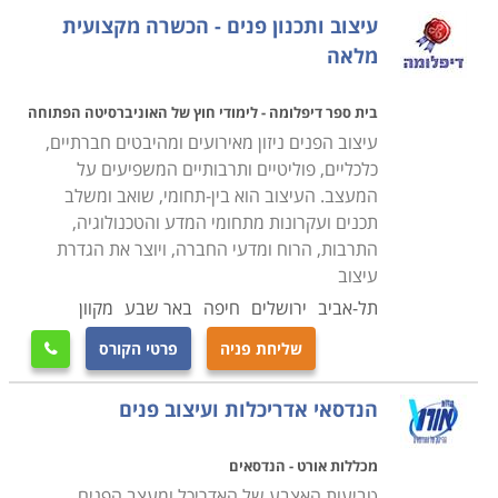
הולמת מכל הבחינות.
עיצוב ותכנון פנים - הכשרה מקצועית
לימודי עיצוב פנים כוללים שימוש במספר תוכנות מרכזיות
מלאה
וחיוניות בתחום, כמו אוטוקד לעיצוב ושרטוט בדו ותלת מימד,
פוטושופ לעיבוד תמונה, סקצ'אפ, או וי-ריי וראומפלן להדמיית
בית ספר דיפלומה - לימודי חוץ של האוניברסיטה הפתוחה
חלל בנוי בתלת-מימד פוטוריאליסיטי. התמחות בתוכנות אלו
עיצוב הפנים ניזון מאירועים ומהיבטים חברתיים,
נהיה כלי חשוב ומרכזי עבור מעצבי דור העתיד. הידע בהן
כלכליים, פוליטיים ותרבותיים המשפיעים על
המעצב. העיצוב הוא בין-תחומי, שואב ומשלב
מאפשר המחשה יעילה ומרשימה ללקוח, תוך שימוש
תכנים ועקרונות מתחומי המדע והטכנולוגיה,
בטכנולוגיה מתקדמת המדמה את העיצוב באופן זהה כמעט
התרבות, הרוח ומדעי החברה, ויוצר את הגדרת
לעיצוב בפועל ולרעיון אותו שואף מעצב הפנים להביע.
עיצוב
תל-אביב
ירושלים
חיפה
באר שבע
מקוון
הזדמנויות תעסוקה בתחום
שליחת פניה
פרטי הקורס

כמעט כל משרד אדריכלים, מהנדסי בניין או משרד עיצוב
זקוק לשירותי מעצב פנים מקצועי. כל קורס שמכבד את
הנדסאי אדריכלות ועיצוב פנים
עצמו יוציא את בוגריו לדרכם המקצועית שהם מצויידים
בתיק עבודות עשיר, כדי שישמש כרטיס כניסה ופתח
מכללות אורט - הנדסאים
למקומות העבודה. עם זאת, ניתן לעבוד גם כעצמאים
טביעות האצבע של האדריכל ומעצב הפנים