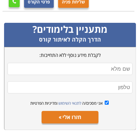
שליחת פניה
פרטי הקורס

מירב הכישרון והיצירתיות ותשאפו לתוצאות טובות, תהיו
הראשונים להופיע לראיונות במשרדים העובדים בשיתוף
פעולה עם מוסד הלימודים. לימודי עיצוב פנים נלמדים
מתעניין בלימודים?
באתרים שונים בארץ, בתל אביב, רמת גן, חיפה, הרצליה,
באר שבע ונקודות לימוד נוספות.
הדרך הקלה לאיתור קורס
לקבלת מידע נוסף ללא התחייבות:
אני מסכים/ה
לתנאי השימוש
ומדיניות הפרטיות
חזרו אלי