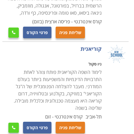
למעשה, שפה חדשה אפשר ללמוד בכל גיל. מסלולי הלימוד
הרשמית בברזיל, בפורטוגל, אנגולה, מוזמביק,
מיועדים הן לצעירים היוצאים לטיול תרמילאים ארוך,
גינאה ביסאו, סאו טומה ופרינסיפה, כף ורדה,
מבוגרים שמבקשים להרחיב את פעילות העסק וכלה בעולים
קורס אינטרנטי - פריסה ארצית (בזום)
חדשים וגמלאים בני הגיל השלישי. אנשי עסקים רבים
שליחת פניה
פרטי הקורס

מגיעים אל בתי הספר לשפות מתוך מטרה לרכוש כישורי
שיחה הנחוצים להם למטרת עבודה ופיתוח קשרי מסחר עם
קוריאנית
בני מדינות זרות. לימוד שפות נעשה בקבוצות מתוך
הרציונאל כי כאשר הלימודים מתקיימים בקבוצה מגובשת
ניו סקול
לצד מדריך מיומן ומנוסה קל להשיג תוצאות. ניתן למצוא
לימוד השפה הקוריאנית פותח צוהר לאחת
לימוד שפות הן במתכונת של לימודי בוקר והן במתכונת של
התרבויות הדינמיות והמשפיעות ביותר בעולם
המודרני. מעבר להצלחה הפנומנלית של ה"גל
לימודי ערב.
הקוריאני" במוזיקה, בקולנוע ובטלוויזיה, דרום
קוריאה היא מעצמה טכנולוגית וכלכלית מובילה.
שיטות לימוד חדישות
שליטה בשפה
אי אפשר ללמוד שפה חדשה מבלי לתרגל את הדיבור בה.
תל-אביב
קורס אינטרנטי - זום
בהתאם לכך משלבים המדריכים בכל שיעור משחקי
שליחת פניה
פרטי הקורס
תפקידים ומעודדים את התלמידים לשוחח ביניהם. בשעות
