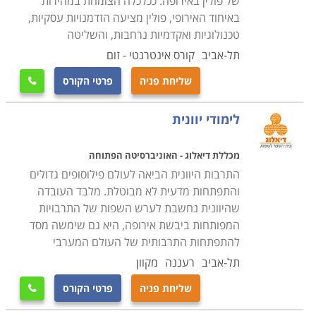
של פולין באירופה. ככלכלה הצומחת במהירות
באיחוד האירופי, פולין מציעה הזדמנויות עסקיות,
טכנולוגיות ואקדמיות נרחבות, והשליטה
תל-אביב
קורס אינטרנטי - זום
שליחת פניה
פרטי הקורס

לימודי יוונית
מכללת דיאלוג - האוניברסיטה הפתוחה
התרבות היוונית הביאה לעולם פילוסופים גדולים
והתפתחות מדעית לא מבוטלת. מלבד העובדה
שהיוונית נחשבת לערש השפות של התרבויות
המפותחות ביבשת אירופה, היא גם שימשה מסד
להתפתחות התרבותית של העולם המערבי
תל-אביב
רעננה
מקוון
שליחת פניה
פרטי הקורס
