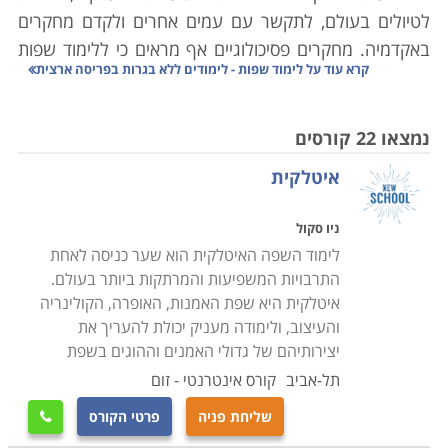
לטיולים בעולם, לתקשר עם עמים אחרים ולקדם מחקרים
באקדמיה. מחקרים פסיכולוגיים אף מראים כי ללימוד שפות
קרא עוד על
לימוד שפות - לימודים ללא בגרות בפריסה ארצית
יתרונות נוספים מעבר להעשרה אישית ומקצועית. למעשה,
יכולת דיבור בשתי שפות ויותר חשובה מאוד להליך
הקוגניטיבי הנעשה אצלנו במוח.
נמצאו 22 קורסים
איטלקית
מחקרים רבים מראים כי המוח של אנשים הדוברים שתי
שפות פועל באופן שונה מהמוח של אנשים הבקיאים רק
ניו סקול
בשפה אחת. דבר זה מעניק יתרונות רבים לאנשים בעלי
לימוד השפה האיטלקית הוא שער כניסה לאחת
שתי שפות ויותר, להלן נמנה כמה מהם. ראשית, לימוד שפה
התרבויות המשפיעות והמרתקות ביותר בעולם.
נוספת מחכימים את האדם, שכן המח מאותגר על ידי פעולות
איטלקית היא שפת האמנות, האופרה, הקולינריה
והעיצוב, ולימודה מעניק יכולת להעריך את
של שינון, זכירת משמעות ותקשורת בשפה זרה. פעולות אלו
יצירותיהם של גדולי האמנים וההוגים בשפת
מחזקות את כישורי פתרון הבעיות וכן את יכולת ההבנה
תל-אביב
קורס אינטרנטי - זום
והקליטה. דבר זה מאושש במחקרים המראים כי סטודנטים
הבקיאים בשפה נוספת נוטים להצליח יותר במבחנים מאשר
שליחת פניה
פרטי הקורס

אלו הבקיאים רק בשפה אחת בייחוד במקצועות לוגיים כגון