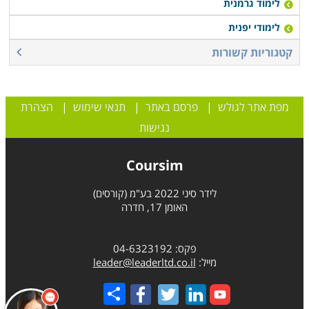
לימוד גרמנית
לימודי יפנית
קטגוריות קשורות
מפת אתר לגולש
|
פרסם באתר
|
תנאי שימוש
|
הצהרת
נגישות
Coursim
לידר סיני 2022 בע"מ (קורסים)
האומן 17, חדרה
שלום 👋 אני
הצ'אטבוט של האתר!
פקס: 04-6323192
צריך עזרה? התחל
מייל:
leader@leaderltd.co.il
שיחה.
Share