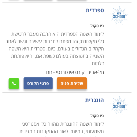
הפנאי כדאי יהיה להמשיך את התרגול באמצעות תוכנות
ספרדית
המחשב הפתוחות לתלמידי בתי הספר וכן באמצעות ספרי
הלימוד. לימוד שפות מהווה הזדמנות נהדרת להרחבת
ניו סקול
אופקים בעבור כל תלמיד ובני משפחתו.
לימוד השפה הספרדית הוא הרבה מעבר לרכישת
כלי תקשורת; זהו מפתח לתרבות עשירה וגשר לאחד
הקהלים הגדולים בעולם. כיום, ספרדית היא השפה
השנייה בתפוצתה בעולם כשפת אם, והיא פותחת
דלתות
תל-אביב
קורס אינטרנטי - זום
שליחת פניה
פרטי הקורס

הונגרית
ניו סקול
לימוד השפה ההונגרית מהווה כלי אסטרטגי
משמעותי, במיוחד לאור ההתקרבות המדינית