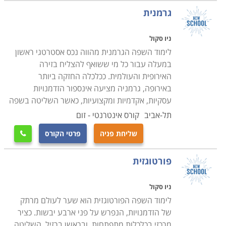
גרמנית
ניו סקול
לימוד השפה הגרמנית מהווה נכס אסטרטגי ראשון
במעלה עבור כל מי ששואף להצליח בזירה
האירופית והעולמית. ככלכלה החזקה ביותר
באירופה, גרמניה מציעה אינספור הזדמנויות
עסקיות, אקדמיות ומקצועיות, כאשר השליטה בשפה
תל-אביב
קורס אינטרנטי - זום
שליחת פניה
פרטי הקורס

פורטוגזית
ניו סקול
לימוד השפה הפורטוגזית הוא שער לעולם מרתק
של הזדמנויות, הנפרש על פני ארבע יבשות. כציר
מרכזי בכלכלות מתפתחות, ובראשן ברזיל, השליטה