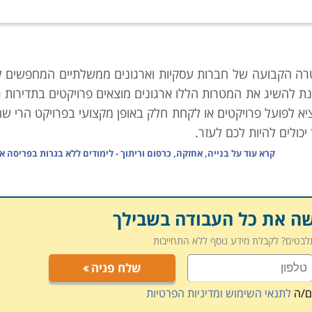
 למנטרה הקבועה של חברות עסקיות וארגונים ממשלתיים המחפשים 
 להשיג את המטרות הללו ארגונים מוצאים פרויקטים בתדירות ג
יא לפועל פרויקטים או לקחת חלק באופן מקצועי בפרויקט הרי שה
יכולים להיות לכם לעזר.
קרא עוד על
בנייה, אחזקה, כרסום וריתוך - לימודים ללא בגרות בפריסה א
 זאת כיוון שפרויקטים מורכבים מהרבה משימות הקשורות אחת ב
בפרויקט. הידע הנדרש לעיסוק בניהול פרויקטים מורכבים או פ
שה את כל העבודה בשבילך
יקות עבודה. לכן, על מנת להוציא פרויקט מוצלח יש צורך באיש 
תלבטים? לקבלת מידע נוסף ללא התחייבות
ת באופן, אשר יאפשר לכל אנשי המערכת, הפועלים, המהנדסים,
שלח פניה
ל פרויקטים מעניק את הידע הנדרש לשם ניהול נכון, תוך הת
 בהתאם לתכנית עבודה מסודרת ומאורגנת מראש.
ם/ה
לתנאי השימוש ומדיניות הפרטיות