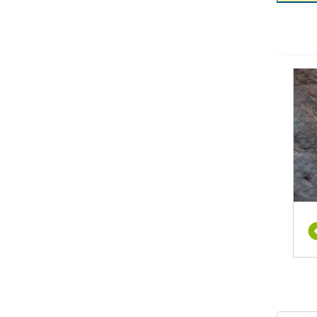
דינמי
 לנהל
הצלחת
עריכת
הנדרש
השיטה
. עם