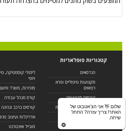
המוצעים בשוק נותנים למסיימים בהצלחה תעודת
קטגוריות פופלאריות
הנדסאים
לימודי קוסמטיקה, טי
ויופי
מקצועות טיפוליים ופרא
רפואים
מזכירות, משרד וחשב
קורסים מקצועיים
קורס מנהל עבודה
שלום 👋 אני הצ'אטבוט של
לימודי מחשבים ורשתות
קורסים ברכב ונהיגה
האתר! צריך עזרה? התחל
קורסים בניהול
אדריכלות ועיצוב פנים
שיחה.
לימודי שפות
מובייל ואינטרנט