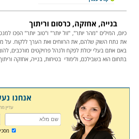
בנייה, אחזקה, כרסום וריתוך
כיום, המילים "מהר יותר", "זול יותר" ו"טוב יותר" הפכו
את נתח השוק שלהם, את הרווחים ואת הערך ללקוח. על מנת
באם אתם בעלי יכולת לפקח ולנהל פרויקטים מורכבים, להוצ
בתחום הוא בשבילכם, ולימודי
בטיחות, בנייה, אחזקה וריתוך 
קורס
ניהול פרויקטים בבניה
ניהול פרויקט
הוא אינו משימה קלה ולרוב היא אף מורכבת.
והפעולות הנדרשות לבצע אותם משפיעות על היבטים אחרים 
אנחנו נע
מצריך הבנה וידע במגוון תחומים וכן את היכולת לפתח טכנ
עדיין מ
אשר ירכז תחת ידו את כל הנדרש לשם הפעלת הפרויקט. זא
אנשי הצוות להגיע לשיתוף פעולה מקסימאלי. קורס ניהו
בשיקולי תקציב, זמן, וכוח האדם העומדים לרשות הפרויקט
מסכי