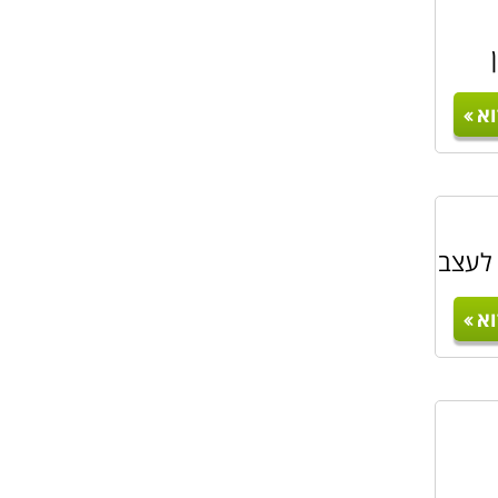
א
 בוגרי
בקורס
רטוטים
 לעצב
א