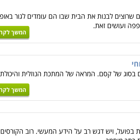
 שרוצים לבנות את הבית שבו הם עומדים לגור באופן
פה ועושים זאת.
צועית אשר מעניקה מקצוע מבוקש ועבודה יציבה.
המשך לקרו
פשר לכם להפוך את צרכי הלקוח והתוכניות הכתובות לרכיב ממשי,
כונה, כך שיוכלו להפיק את המוצר האיכותי ביותר.
אלה הרוצים 
חי
זה יכירו את כלי התכנון והשרטוט, ילמדו להקים מודלים, להפיק ש
בסוג של קסם. המראה של המתכת הנוזלית והיכולת
המשך לקרו
ות בפועל, ויש דגש רב על הידע המעשי. רוב הקורסים