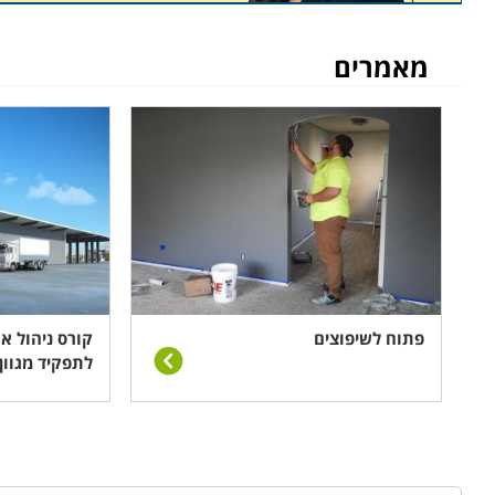
למי מתאימים הלימודים
מאמרים
לימודי ניהול פרויקטים בבניה מתאימים הן למהנדסים והן 
ומרתק וכן להרחיב את אפשרויות התעסוקה. הקורס דורש רק
צוות של אנשים, לעמוד ביעדים ומטרות מוגדרים ולהקפיד על
מה לומדים
מטרת הקורס היא לימוד הידע הנדרש לשם ארגון נכון ש
הפרויקט. לכן, במסגרת הקורס מועברים שיעורים והרצאו
תכנית עבודה ועד ניהול אחרון אנשי הצוות, נהלי בטיחות
וניהול תקציב.
פתוח לשיפוצים
קורס ניהול א
לתפקיד מגוון
קורס
CNC
CNC
או בשמו המלא
Computer Numerical Control
הי
הינם הדיוק של ביצוע העבודה, היכולת לייצר מספר רב של 
כניסת ה-
CNC
לשוק עברו כל המפעלים לשיטה זו במהירות