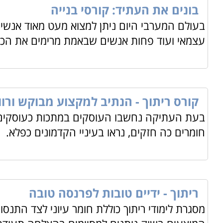
בונים את העתיד: קורסי בנייה
בעולם המערבי היום ניתן למצוא מעט מאוד אנשים
למי מתאימים הלימודים
עצמאי ועוד פחות אנשים שבאמת מרימים את הכפ
הלימודים הינם מותאמים לכל מי שמי שמעוניין בהכשרה מק
מה לומדים
ניתן ללמוד את קורס הבסיס מפעיל/כוון
CNC
, קורס זה יא
קורס זה יגיעו בסיום הקורס לרמת שליטה גבוהה ביכולות המ
קורס ריתוך - הנתיב למקצוע מבוקש ורוו
מתקדם יותר, יוכלו ללמוד להיות תכנתי
CNC
. בוגרי קורס 
בעת העתיקה נחשבו העוסקים במתכות כעוסקים 
ממודל, לבצע סימולציות וליצור תכניות לסוגי בקרים שונים
.
חומרים כה חזקים, נראו בעיניי הקדמונים כפלא.
ריתוך - ידיים טובות לפרנסה טובה
מסגרת לימודי ריתוך כוללת חומר עיוני לצד התנס