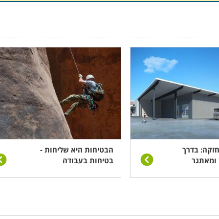
לאדריכלים כקורס העשרה וכן למי שמעוניין לרכוש מקצוע רווחי 
ע כלשהו בתחום ומתאים לאלו הרואים עצמם כבעלי יכולת לפקח,
 כללי ונהלי בטיחות.
ל הפרויקט ויצירת שיטת עבודה אפקטיבית ויעילה התורמת ל
ת בתחומי הבנייה, הבנת המערכת הכוללת של ניהול פרויקט מ
, היבטים משפטיים, כללי התנהלות בשטח, הכרת הציוד המכאני 
חזקה: בדרך
הבטיחות היא שליחות -
 ומאתגר
בטיחות בעבודה
נו הליך של עיבוד שבבי הנשלט לחלוטין על ידי מחשב.
יתרונות 
פריטים זהים והמהירות שלה יחסית לעיבוד הידני שקדם ל-
CNC
, דבר אשר הפך את החריטה הידנית לנחלתם של אומנים בלבד.