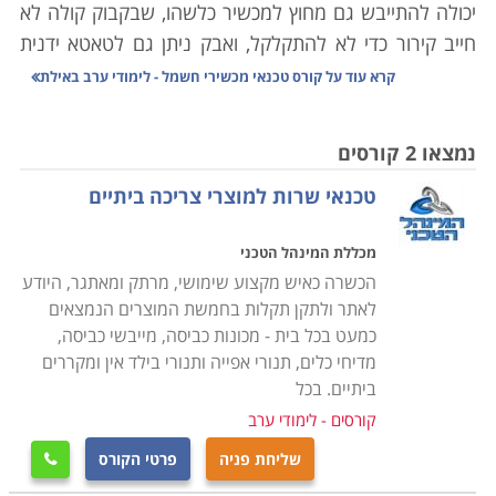
יכולה להתייבש גם מחוץ למכשיר כלשהו, שבקבוק קולה לא
חייב קירור כדי לא להתקלקל, ואבק ניתן גם לטאטא ידנית
מהבית.
קרא עוד על
קורס טכנאי מכשירי חשמל - לימודי ערב באילת
היו ימים בהם כל אביזר שכולל בקצהו חוט ותקע הוגדר
כ"נכס" שמצופה ממנו לשמש שנים את בעליו. כל אימת
נמצאו 2 קורסים
שצץ משבר, חשנו למעבדה לתקן ממייבש שיער ועד
טכנאי שרות למוצרי צריכה ביתיים
טלויזיה. היום, אם התגלתה בעיה במכשיר שפג תוקף
האחריות עבורו, נשאלת מיד השאלה "לתקן או לשדרג?".
מכללת המינהל הטכני
תהליכים משונים עוברים על מכשירי החשמל הביתיים שלנו;
הכשרה כאיש מקצוע שימושי, מרתק ומאתגר, היודע
מצד אחד הם הופכים עם הזמן לזולים יותר, אך עם זאת הם
לאתר ולתקן תקלות בחמשת המוצרים הנמצאים
גם נהיים משוכללים יותר, ולכן קשים יותר לתיקון. לימודי
כמעט בכל בית - מכונות כביסה, מייבשי כביסה,
קורס טכנאי מכשירי חשמל מעניקים את כל הידע הנדרש
מדיחי כלים, תנורי אפייה ותנורי בילד אין ומקררים
לפתור את הדילמה באמצעות האפשרות הראשונה, אשר
ביתיים. בכל
פעמים רבות היא החכמה והחסכונית מבין השתיים.
קורסים - לימודי ערב
שליחת פניה
פרטי הקורס

כיום מערך התיקונים למכשירי חשמל מתרכז פחות