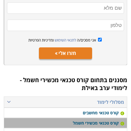
הקורס מתחיל מהבסיס, כך שאין כל צורך בידע מוקדם כדי
להירשם, ובסיום הקורס ניתן מיידית להשתלב בתחום
כטכנאי.
התמחויות והסמכה - מה לבחור ואיך
אני מסכים/ה
לתנאי השימוש
ומדיניות הפרטיות
בעמודים הבאים באתר תוכלו למצוא מגוון של קורסים
ללימודי המקצוע. חלקם עוסקים בלימוד תיקון של מוצרים
חזרו אלי
ספציפיים כמו טלויזיות, מערכות גז או בית חכם, אבל רובם
מקנים יכולות לרכישת המקצוע בכללותו. הלימודים אורכים
בסביבות חצי שנה, כאשר חלק מהם ניתנים לקיצור לבעלי
מסננים בתחום
קורס טכנאי מכשירי חשמל -
רקע קודם בתחומי החשמל והאלקטרוניקה. התעודה בסיום
לימודי ערב באילת
המסלולים היא פנימית מטעם מוסד הלימוד. שימו לב שאין
תקן מסודר וקבוע, ולא בחינות תקן אחידות מטעם גורם
מסלולי לימוד
מפקח משותף, על כן מומלץ לבחון בעיון כל מסלול לימוד כדי
קורס טכנאי מחשבים
לוודא את העומק והרצינות של ההכשרה. יתרון נוסף
קורס טכנאי מכשירי חשמל
שמציעים אחדים מהם מתבטא בסיוע במציאת עבודה