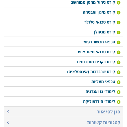
קורס ניהול מחסן ממוחשב
בתחום עם סיום הלימודים, או רכישת יסודות עסקיים
ושיווקיים שיעזרו לבוגרים לנהל עסק עצמאי זעיר.
קורס מיגון ואבטחה
קורס טכנאי סלולר
קורס טכנאי מכשירי חשמל מתקיים במספר מקומות לימוד
קורס מנעולן
ברחבי הארץ: חיפה, תל אביב, רמת גן, נתניה, פתח תקווה,
טכנאי מכשור רפואי
כפר סבא ובעוד מספר מקומות אחרים, כך שכמעט כל מי
שרוצה ללמוד קורס מבוקש זה יוכל לעשות זאת בנוחות
קורס טכנאי מיזוג אוויר
בקרבת אזור מגוריו.
קורס בקרים מתוכנתים
קורס שרברבות (אינסטלציה)
טכנאי מעליות
לימודי גז ואנרגיה
לימודי הידראוליקה
סנן לפי אזור
קטגוריות קשורות