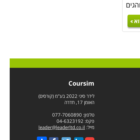
הגים
צרכיהם
כן על
א
יזום,
ת בכל
מספרם
Coursim
לידר סיני 2022 בע"מ (קורסים)
ר אלו
האומן 17, חדרה
מטרות
טלפון: 077-7060890
וסים.
פקס: 04-6323192
מייל:
leader@leaderltd.co.il
Share