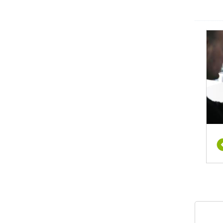
או גם
עסקים
 יותר,
ן אלו
סלולי
כניקות
ו שלל