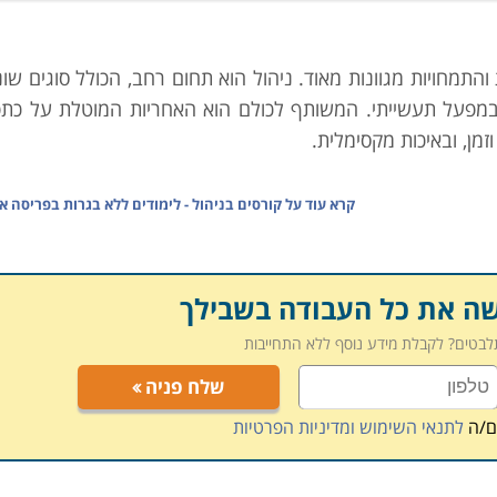
התמחויות מגוונות מאוד. ניהול הוא תחום רחב, הכולל סוגים שו
במפעל תעשייתי. המשותף לכולם הוא האחריות המוטלת על כתפ
זמן, ובאיכות מקסימלית.
עיים הנדרשים בענף בו הוא עוסק. כמובן שדבר זה נדרש ממנו (כ
קרא עוד על
קורסים בניהול - לימודים ללא בגרות בפריסה א
מקצוע מומחה לא בהכרח יהיה מנהל מוצלח. מאיש מקצוע זה נדרש
ל הגורמים המשמשים בו לחיזוק הפעילות, להירתמות למטרה, ו
יפה זו. כמו כן, ישנם יסודות ניהוליים שונים אשר נדרשים ב
שה את כל העבודה בשבילך
 נרכשות בלימודי מנהל עסקים למשל, ומצריכים התמחות נק
תלבטים? לקבלת מידע נוסף ללא התחייבות
שלח פניה
 יעיל, אילו כלים נדרשים כדי לנהל את אלו הפועלים בארגון מתח
ל הכלים האלה תוכלו לרכוש בלימודי קורסים בניהול על נגזר
ם/ה
לתנאי השימוש ומדיניות הפרטיות
מצוא לא מעט קטגוריות משנה שיסייעו לכם למצוא את מבוקשכם: