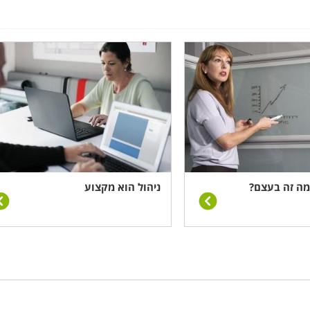
 לבנות לעצמו קריירה ניהולית ועסקית. במסגרת קטגוריה זו תמצ
ודיות, כמו למשל התמקצעות פרטנית בניהול מערכות בריאות, ב
אקדמיים. הקורסים המוצגים בה עוסקים באותן מיומנויות פחות או
צר יותר, והשאיפה היא להקנות את היסודות היישומיים על חשבו
ותר.
 מה זה בעצם?
ניהול הוא מקצוע
תמקצעות ומיקוד מקצועי חדש. בקטגוריה זו מרוכזים שפע של מ
 המיומנויות המוצעות ואותן ניתן לחזק או לרכוש, ניתן לציין ט
כשל והצלחה ומדיניות תגמול. כמו כן ניתן למצוא בקטגוריה ז
, ניהול שלטון מקומי וישובים כפריים.