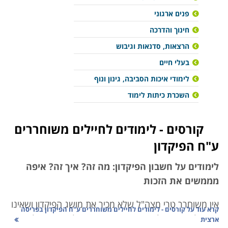
פנים ארגוני
חינוך והדרכה
הרצאות, סדנאות וגיבוש
בעלי חיים
לימודי איכות הסביבה, גינון ונוף
השכרת כיתות לימוד
קורסים - לימודים לחיילים משוחררים
ע"ח הפיקדון
לימודים על חשבון הפיקדון: מה זה? איך זה? איפה
מממשים את הזכות
אין משוחרר טרי מצה"ל שלא מכיר את מושג הפיקדון ושאינו
קרא עוד על
קורסים - לימודים לחיילים משוחררים ע"ח הפיקדון בפריסה
רוצה לדעת איך לעשות בו שימוש. הקרן להכוונת חיילים
ארצית