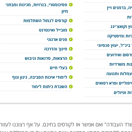
פסיכומטרי, בגרויות, מכינות ומבחני
ה, ברמנים ויין
מיון
ות
קורסים לגמול השתלמות
וץ וקואצ'ינג
מובייל ואינטרנט
ניות ומיסטיקה
פנים ארגוני
בינ"ל, יעוץ פנסיוני
חינוך והדרכה
סום ואירועים
הרצאות, סדנאות וגיבוש
נות משרדיות
בעלי חיים
עמלות ותנועה
לימודי איכות הסביבה, גינון ונוף
פוליים ופרא רפואים
השכרת כיתות לימוד
ות וטיולים
רד העבודה" ואם אפשר אז לקורסים בחינם. על אף רצוננו לעזור