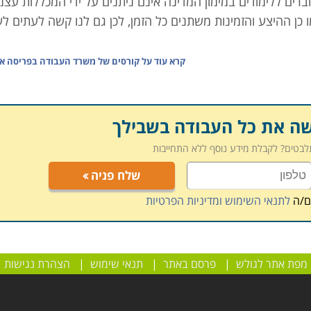
רים ללימודים במימון המדינה אינם ניתנים על ידי המכללות עצמן
כן ההיצע והזמינות משתנים כל הזמן, לכן גם לנו קשה לעתים לע
קרא עוד על
קורסים של משרד העבודה בפריסה א
ה חינמית הניתנת לכל דורש, אך אין זה מדוייק; המימון אינו תמי
ש, כך שחלק מההטבה ניתן רק לאחר השלמת הלימודים וההשתלבו
של צרכי המשק, והעידוד שבוחרת המדינה להעניק לקידום מקצוע 
שה את כל העבודה בשבילך
 להעשרה כלשהי או לצרכי פנאי, יש טעות בידיכם.
תלבטים? לקבלת מידע נוסף ללא התחייבות
שלח פניה
פות לדעת המוסדות הממלכתיים בשאיפה להשגת יעדי התעסוקה ב
וד שילובן בשוק, בין אם הן המדובר בדורשי עבודה המופנים על יד
ם/ה
לתנאי השימוש ומדיניות הפרטיות
ת השוברים להכשרה מקצועית
שם תוכלו לקבל מידע על אופן מימו
מפת אתר לגולש
|
פרסם באתר
|
תנאי שימוש
|
הצהרת נגישות
ורסים של משרד העבודה