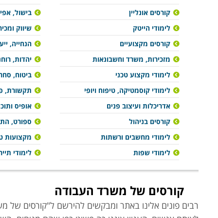
קורסים אונליין
בישול, אפיי
לימודי הייטק
שיווק ומכיר
קורסים מקצועיים
הנחייה, ייע
מזכירות, משרד וחשבונאות
יהדות, רוח
לימודי מקצוע טכני
ביטוח, סחר 
לימודי קוסמטיקה, טיפוח ויופי
תקשורת, פר
אדריכלות ועיצוב פנים
אופיס ותוכ
קורסים בניהול
ספורט, הת
לימודי מחשבים ורשתות
מקצועות טי
לימודי שפות
לימודי תייר
קורסים של משרד העבודה
רבים פונים אלינו באתר ומבקשים להירשם ל"קורסים של מש