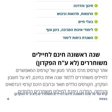
חינוך והדרכה
הרצאות, סדנאות וגיבוש
בעלי חיים
לימודי איכות הסביבה, גינון ונוף
השכרת כיתות לימוד
שנה ראשונה חינם לחיילים
משוחררים (לא ע"ח הפקדון)
אתר קורסים מרכז מבחר מגוון של קורסים המאפשרים
לחיילים משוחררים ללמוד שנה אחת בחינם, לא על חשבון
הפקדון. הקורסים כוללים תואר וברובם הינם קורסי הנדסאים
והנדסה. המלגה ניתנת לחיילים משוחררים הלומדים
קרא עוד על
שנה ראשונה חינם לחיילים משוחררים (לא ע"ח הפקדון)
במוסדות לימוד הנמצאים בפריפריה מתוך רצון של המדינה
בצפת
לפתח אזורים אלה. חיילים משוחררים הרוצים בתואר מעין