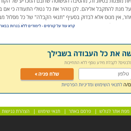
ות מוצגות בסיווג זה, מהסיבה הפשוטה שרובם המכריע של הקור
על מנת להתקבל אליהם. לכן נזהיר את כל נטולי התעודה כי אם ב
חר, אין מנוס אלא לבדוק בסעיף "תנאי הקבלה" של כל מסלול מב
ים בהם לא מצויין דבר בסעיף זה (או שאיננו מופיע כלל) משמעות
קרא עוד על
קורסים - לימודים ללא בגרות בבאר
נו עם שם וטלפון באמצעות התיבה הנמצאת בצד שמאל של העמוד,
שה את כל העבודה בשבילך
תלבטים? לקבלת מידע נוסף ללא התחייבות
שלח פניה
שניסו לאיים עלינו כל המורים והמנהלים בימי בית הספר התיכון
ם/ה
לתנאי השימוש ומדיניות הפרטיות
וניברסיטאות. יתרה מכך; גם אם חלק מן המכללות מצהירות שתע
גים אשר באפשרותן לעקוף תנאי זה. בנוסף, הדרישה לתעודת בג
ים, כך שבסופו של דבר מדובר במיעוט מבין כלל האפשרויות הרבו
מפת אתר לגולש
|
פרסם באתר
|
תנאי שימוש
|
הצהרת נגישות
ם פרטיים, כך שמטבע הדברים רצונם הוא לקבל לשורותיהם כמה