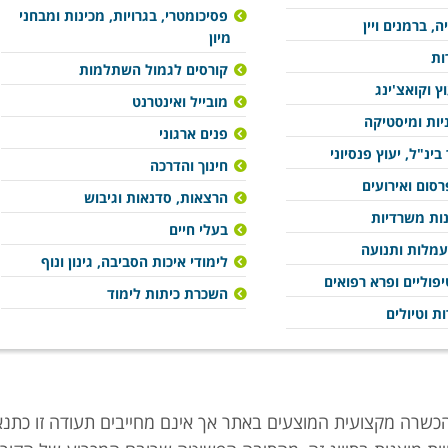
פסיכומטרי, בגרויות, מכינות ומבחני
ה, ברמנים ויין
מיון
ות
קורסים לגמול השתלמות
וץ וקואצ'ינג
מובייל ואינטרנט
ניות ומיסטיקה
פנים ארגוני
בינ"ל, יעוץ פנסיוני
חינוך והדרכה
סום ואירועים
הרצאות, סדנאות וגיבוש
נות משרדיות
בעלי חיים
עמלות ותנועה
לימודי איכות הסביבה, גינון ונוף
פוליים ופרא רפואים
השכרת כיתות לימוד
ות וטיולים
הכשרה מקצועית המוצעים באתר אך אינם מחייבים תעודה זו כתנא