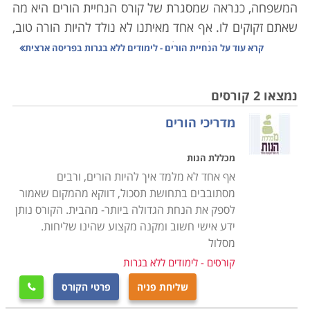
המשפחה, כנראה שמסגרת של קורס הנחיית הורים היא מה
שאתם זקוקים לו. אף אחד מאיתנו לא נולד להיות הורה טוב,
כזה שמבין את הילדים שלו בצורה הטובה ביותר וכזה היודע
קרא עוד על
הנחיית הורים - לימודים ללא בגרות בפריסה ארצית
להגיב נכון בכל סיטואציה משפחתית, אך בהחלט ניתן ללמוד
זאת.
נמצאו 2 קורסים
קורס בתחום בא לתת מענה בדיוק על צורך זה. במסגרת
מדריכי הורים
הקורס, ירכשו הלומדים סל כלים נרחב להנחיית סדנאות
העוסקות ביחסים משפחתיים, תהליכים ומצבים רגשיים
מכללת הנות
בהם, צרכים התפתחותיים ורגשיים הן של ההורים והן של
אף אחד לא מלמד איך להיות הורים, ורבים
ילדיהם, ובאופן כללי, על חשיבות יצירת קשר בריא ועמוק בין
מסתובבים בתחושת תסכול, דווקא מהמקום שאמור
הורים לילדים ובין הילד לסביבתו.
לספק את הנחת הגדולה ביותר- מהבית. הקורס נותן
ידע אישי חשוב ומקנה מקצוע שהינו שליחות.
לא משנה איזה תחום מקצועי נבחר, כל שעלינו לעשות כדי
מסלול
לרכוש את המיומנות המקצוע, היא ללכת ללמוד אותו ואחרי
קורסים - לימודים ללא בגרות
מספר שנים, יש לנו דיפלומה. הורות, לעומת זאת, איננו
שליחת פניה
פרטי הקורס

מקצוע אותו מלמדים באוניברסיטה או מכללה. קורס הנחייה