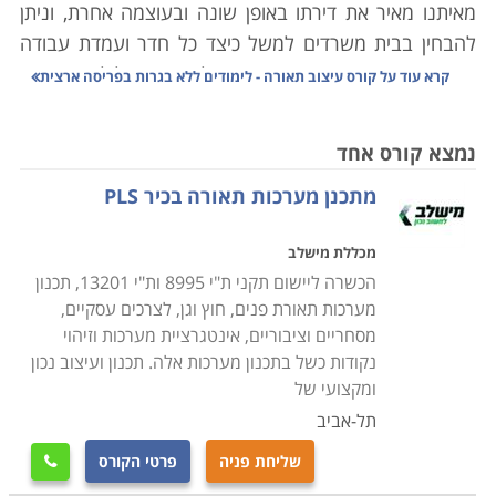
מאיתנו מאיר את דירתו באופן שונה ובעוצמה אחרת, וניתן
להבחין בבית משרדים למשל כיצד כל חדר ועמדת עבודה
מוארים שונה; ישנם מי שמעדיפים לעבוד באפלוליות, אחרים
קרא עוד על
קורס עיצוב תאורה - לימודים ללא בגרות בפריסה ארצית
יעדיפו אור חזק, ויש גם את אלו שיסתפקו בתאורה המרוכזת
במסך המחשב בלבד, אשר בו מתמקדת משימתם. בעוד
נמצא קורס אחד
הדילמה הקטנה והפרטית שלנו נפתרת בסגירה או פתיחה
מתכנן מערכות תאורה בכיר PLS
של וילון או שינוי עוצמת המנורות הדולקות בחדר, המשימה
במקרים אחרים היא מורכבת ומשוכללת יותר, ומצריכה
מכללת מישלב
התמחות מקצועית אותה ניתן לרכוש בקורס עיצוב תאורה.
הכשרה ליישום תקני ת"י 8995 ות"י 13201, תכנון
מערכות תאורת פנים, חוץ וגן, לצרכים עסקיים,
למה צריך את זה בכלל
מסחריים וציבוריים, אינטגרציית מערכות וזיהוי
כל מי שעוסק בתחומים כמו צילום, אומנויות הבמה, עיצוב
נקודות כשל בתכנון מערכות אלה. תכנון ועיצוב נכון
הבית או אפילו הקמת תערוכות יודע כי התאורה אינה
ומקצועי של
מספקת אור בלבד, ויש לה השפעה משמעותית על המקום
תל-אביב
שבו היא פועלת, הצורך שהיא ממלאת, האופן, הצבע
שליחת פניה
פרטי הקורס

והבהירות בהם היא מאירה על האובייקט עצמו ואת החלל,