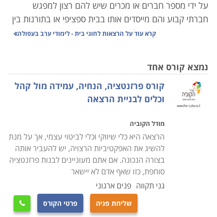
על ידי מספר חברים או מכרים שיש להם רצון למפגש
חברתי קבוע והם מייסדים אותו בבית ספציפי או בתורנות בין
בתים שונים. ייחודן של ההרצאות הוא בכך שהמרצים
קרא עוד על
הרצאות לחוגי בית - לימודי ערב בעפולה
מגיעים למקום המפגש והוא נערך בתנאי בית שיוצרים
אינטימיות ותחושת ביתיות.
נמצא קורס אחד
קורס פרזנטציה, הנחיה, עמידה מול קהל
הרצאות לחוגי בית עוסקות בנושאים שונים כגון הומור,
וכלים לבניית הרצאה
מצוינות, יהדות, גרפולוגיה, הורות, העצמה ועוד. כשעורכים
חוגי בית, ישנה חשיבות גדולה לבחירת ההרצאה
מודל הקוביה
ולהתאמתה לקהל היעד. הרצאות למפגשים אלו בנויות
הרצאה היא כלי שיווקי וכלי לביטוי עצמי, אך על מנת
באופן מרתק, ע"מ שכל חברי חוג הבית יפיקו את מירב
להשיג את האפקטיביות הרצויה, יש להעביר אותה
ההנאה מההרצאה.
בצורה הנכונה. אם אתם מעוניינים לבנות פרזנטציה
סוחפת, כזו שאף אדם לא יישאר
קראו בקטגוריה זו את פירוט ההרצאות, בחרו את ההרצאה
גני תקווה
פנים ארגוני
המתאימה, מלאו את הפרטים ונציג ההרצאה יצור אתכם
שליחת פניה
פרטי הקורס

קשר בהקדם.