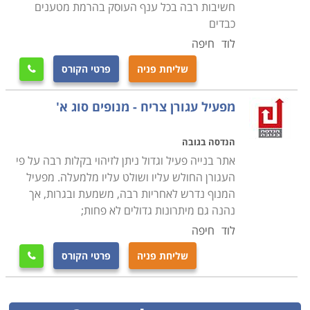
והמפקחים הנמצאים על הקרקע, ועוד כהנה וכהנה סוגיות
חשיבות רבה בכל ענף העוסק בהרמת מטענים
מרכזיות הקשורות בהפעלת מנוף
.
כבדים
לוד
חיפה
למי מיועד הקורס
שליחת פניה
פרטי הקורס

קורס עגורן מיועד למפעילים פעילים העוסקים בעבודה זו
כבר תקופה, אך במסגרת מדיניות ההכשרה והרענון של
מפעיל עגורן צריח - מנופים סוג א'
המעסיק שלהם הם נדרשים לעבור קורס. כמו כן, הקורס
מתאים לאנשים המיועדים לעבוד כמפעילים בתעשייה או
הנדסה בגובה
נמלים. בנוסף, הקורס מומלץ לכל אדם העובד בסביבה
אתר בנייה פעיל וגדול ניתן לזיהוי בקלות רבה על פי
של מנוף ומנהל עימו אינטראקציה ישירה במהלך העבודה.
העגורן החולש עליו ושולט עליו מלמעלה. מפעיל
המנוף נדרש לאחריות רבה, משמעת ובגרות, אך
יכולתו של עובד לדעת מה עובר על מפעיל העגורן, כיצד
נהנה גם מיתרונות גדולים לא פחות;
לתקשר איתו וכיצד להכווין אותו מרחוק, הוא כלי חשוב מאוד
לוד
חיפה
על מנת ליצור עבודה יעילה ורצופה
.
שליחת פניה
פרטי הקורס
