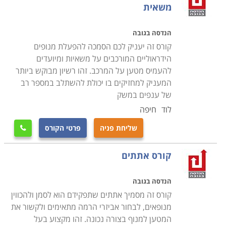
הפעלת מכונות, ושמירה על קשר עם היושבים על הקרקע.
משאית
כל אלה עטופים בלא מעט כללי בטיחות המיועדים לשמור
על בטחונו האישי של מפעיל המנוף ושל הסובבים אותו
.
הנדסה בגובה
קורס זה יעניק לכם הסמכה להפעלת מנופים
במסגרת הקורס נלמדים כל יסודות הפעלת הכלי. מבנה,
הידראוליים המורכבים על משאיות ומיועדים
להעמיס מטען על המרכב. זהו רשיון מבוקש ביותר
אופן פעולתו, סוגים שונים והתאמתם למשקלים ומטענים
המעניק למחזיקים בו יכולת להשתלב במספר רב
שונים, יישומים בתחומים שונים כדוגמת נשיאת מכולות
של ענפים במשק
בנמל ימי, או נשיאת מטענים כבדים במפעל ענק של
לוד
חיפה
תעשייה כבדה. כמו כן, נלמדת עבודת השליטה בכלי עצמה,
לרבות עלייה לתא הפיקוד באופן בטיחותי, אופן הישיבה בתא
שליחת פניה
פרטי הקורס

הפיקוד, הפעלת הידיות והפקדים השונים
.
קורס אתתים
לבסוף, במסגרת הקורס נלמדת עבודת
הנדסה בגובה
הנשיאה והניוד עצמה. כיצד מכווננים לעבר מטען רלוונטי,
קורס זה מסמיך אתתים שתפקידם הוא לסמן ולהכווין
כיצד מתחברים למטען, למה יש לשים לב בהנפת המטען
מנופאים, לבחור אביזרי הרמה מתאימים ולקשור את
ובהורדתו, מהם כללי התקשורת בין מפעיל העגורן
המטען למנוף בצורה נכונה. זהו מקצוע בעל