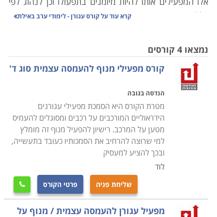
אלו המפעילים אותו להיות מיומנים בתפעולו וכן לנהוג לפי
כללי הבטיחות והזהירות.
קרא עוד על
קורס עגורן - לימודי ערב באילת
קורס עגורן למעשה מכשיר מתפעל נייד אשר נע בין אתרי
עבודה שונים להעביר ציוד כבד או חומרים ממיקום אחד
נמצאו 4 קורסים
לאחר. המפעיל אחראי לשנע את זרוע העגורן, הנמכתה,
קורס מפעילי מנוף להעמסה עצמית סוג ד'
העלאתה על מנת ליצור את החיבור עם החפץ אותו עליו
להעביר. מן המפעיל נדרש שיקול דעת ותפעול בצורה
הנדסה בגובה
נבונה על מנת לעבוד ביעילות ובבטיחות
מטרת הקורס היא הסמכת מפעילי עגורנים
הקורס מבוקש בעיקר בקרב עובדי נמלים ומפעלי ענק
הידראוליים המורכבים על רכבים ומסוגלים להעמיס
בתחום התעשייה הכבדה. הקורס מעניק לתלמידים את כל
מטען על המרכב. רישיון להפעיל מנוף זה מומלץ
הידע והכלים הנדרשים לצורך הפעלת הכלי, תוך ביצוע
למי שרוצה להרחיב את הסמכותיו כעובד בתעשייה,
משימות בדיוק רב ושמירה על כל כללי הבטיחות הרלוונטיים
ובכך להציע למעסיק
.
לוד
שליחת פניה
פרטי הקורס

עבודת מנופאות משלבת מגוון אלמנטים כדוגמת עבודה עם
מטענים כבדים במיוחד, רמת דיוק גבוהה, עבודה בגובה רב,
מפעיל עגורן להעמסה עצמית / מנוף על