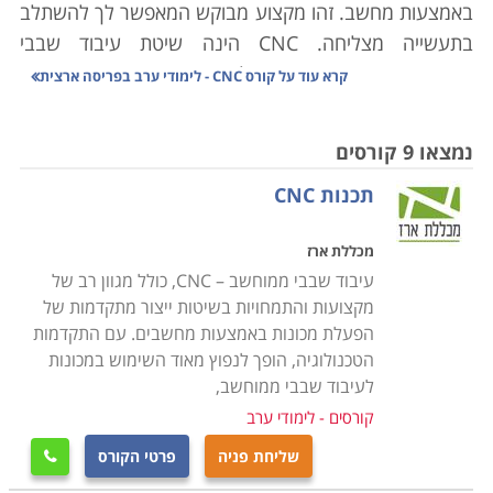
באמצעות מחשב. זהו מקצוע מבוקש המאפשר לך להשתלב
בתעשייה מצליחה. CNC
הינה שיטת עיבוד שבבי
ממוחשבת אשר מאפשרת לבצע כרסום, חריטה, כיפוף
קרא עוד על
קורס CNC - לימודי ערב בפריסה ארצית
וקידוח באופן מדויק. העיבוד הממוחשב מאפשר ליצור צורות
מיוחדות אשר יצירתן באופן ידני דורשת מומחיות רבה, או אף
נמצאו 9 קורסים
בלתי אפשרית כלל. בנוסף מאפשר ה-
CNC
לייצר אלפי
תכנות CNC
יחידות ללא השגחה, כאשר איכות החלקים המיוצרים נבדקת
באופן אוטומטי באמצעות חיישני לייזר
.
מכללת ארז
עיבוד שבבי ממוחשב – CNC, כולל מגוון רב של
מקצועות והתמחויות בשיטות ייצור מתקדמות של
למה כדאי ללמוד קורס CNC
הפעלת מכונות באמצעות מחשבים. עם התקדמות
מכונות CNC מאפשרות לבצע בקלות, במהירות וברמת דיוק
הטכנולוגיה, הופך לנפוץ מאוד השימוש במכונות
גבוהה פעולות ייצור שדרשו בעבר תכנון ועבודה במשך
לעיבוד שבבי ממוחשב,
שעות, ונשאו תוצאות ברמת דיוק נמוכה עד בינונית. קחו
קורסים - לימודי ערב
כדוגמא הליך של קדיחת בורות, קרי הליך אשר במסגרתו
שליחת פניה
פרטי הקורס

אדם מפעיל באופן ידני מקדחה מיוחדת שנועדה לחצוב