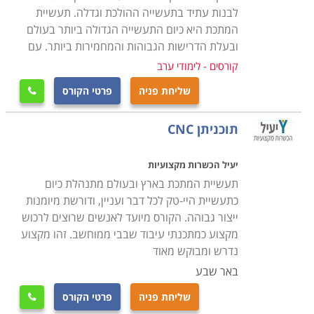
שניתן לתפעל בעזרתם.
לבנות עתיד בתעשייה ההולכת וגדלה. תעשיית
המתכת היא כיום התעשייה הגדולה ביותר בעולם
ובעלת הדרישות הגבוהות והמחמירות ביותר. עם
במסגרת קורס CNC לומדים הסטודנטים את כל יסודות עולם
זה, לרבות היסטוריה, התפתחות הענף, תרומתו לעולם
קורסים - לימודי ערב
העיבוד השבבי, ההבדלים בין עולם זה ובין שיטות ואמצעי
שליחת פניה
פרטי הקורס

עיבוד שבבי אחרים וכדומה. כמו כן, במהלך הקורס מתנסים
הסטודנטים בתכנון, עיצוב, בניית וחריטת דגמים על מכונות
תוכניתן CNC
אמיתיות על מנת להעניק להם את התחושה והמוכנות לצאת
אל שוק העבודה ולממש את הידע שספגו במהלך הקורס.
יעיל הכשרות מקצועיות
תעשיית המתכת בארץ ובעולם מתנהלת כיום
כתעשיית היי-טק לכל דבר ועניין, ודורשת מיומנות
למי מתאימים הלימודים
ייצור גבוהה. הקורס מיועד לאנשים שרוצים לרכוש
הלימודים בקורס CNC נחלקים לשתי רמות מרכזיות:
מקצוע כמתכנתי עיבוד שבבי ממוחשב. זהו מקצוע
למתחילים ולמתקדמים. הראשון מיועד בעיקר עבור
נדרש ומבוקש מאוד
סטודנטים העושים את צעדיהם הראשונים בעולם העיבוד
באר שבע
השבבי, ואין להם ניסיון קודם של עבודה בתחום זה. הקורס
שליחת פניה
פרטי הקורס

למתקדמים מיועד עבור אנשים המגיעים מהתעשייה עצמה,