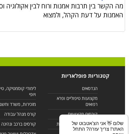
מה הקשר בין תרבות אמנות ורוח לבין אקולוגיה 
האמנות על דעת הקהל, ולמצוא
קטגוריות פופלאריות
הנדסאים
לימודי קוסמטיקה, טי
ויופי
מקצועות טיפוליים ופרא
רפואים
מזכירות, משרד וחשב
קורסים מקצועיים
קורס מנהל עבודה
שלום 👋 אני הצ'אטבוט של
לימודי מחשבים ורשתות
קורסים ברכב ונהיגה
האתר! צריך עזרה? התחל
קורסים בניהול
אדריכלות ועיצוב פנים