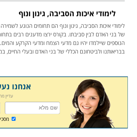
לימודי איכות הסביבה, גינון ונוף
לימודי איכות הסביבה, גינון ונוף
הם תחומים הנוגע לשמירה וטי
של בני האדם לבין סביבתו. בקורס ירצו מדענים רבים בתחומים 
הנוספים שיילמדו יהיו גם מדעי הצמח ומדעי הקרקע והמים.
בבריאותנו ולביטחונם הכללי של בני האדם ובעלי החיים,
אם דרושות פעולות נוספות כמו שיקום וטיפול מונע.
יחסי גומלין בין האדם לסביבתו
קיומם של יחסי גומלין בהגדרת איכות הסביבה עמוקים וסבוכ
אנחנו נע
פיתוח
מקורות אנרגיה
טבעיים ומקורות מים חליפיים. נושא 
עדיין מ
בחומרים ידידותיים בהדברה, גם יילמד ב
לימודי איכות הסביב
אלו.
מסכי
תואר מוסמך
קורס ב
לימודי איכות הסביבה,
גינון
ונוף
הנו לרוב רב תחומי, 