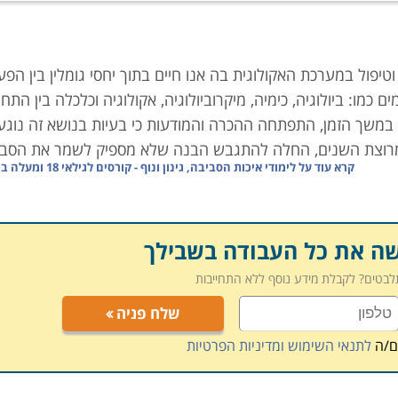
פול במערכת האקולוגית בה אנו חיים בתוך יחסי גומלין בין הפע
כמו: ביולוגיה, כימיה, מיקרוביולוגיה, אקולוגיה וכלכלה בין התח
 במשך הזמן, התפתחה ההכרה והמודעות כי בעיות בנושא זה נוגע
 במרוצת השנים, החלה להתגבש הבנה שלא מספיק לשמר את הסבי
קרא עוד על
לימודי איכות הסביבה, גינון ונוף - קורסים לגילאי 18 ומעלה בחיפה
ים, לאחר מחקר מדעי חלה מגמת שינוי בתחומים שונים ומגוונים כ
שה את כל העבודה בשבילך
של מחזור פסולת כבר בבתים ובמרכזי הטמנת הפסולת וגם שימוש
תלבטים? לקבלת מידע נוסף ללא התחייבות
ה
וחקלאות. שימוש בכלים כלכליים לשיפורה, יהיה עוד נושא בלימו
שלח פניה
ם/ה
לתנאי השימוש ומדיניות הפרטיות
הלימודים מאחדים מורים העוסקים בתחומי המחקר השונים, החל