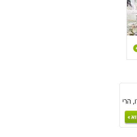
, הרי
א