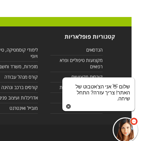
קטגוריות פופלאריות
הנדסאים
לימודי קוסמטיקה, טי
ויופי
מקצועות טיפוליים ופרא
רפואים
מזכירות, משרד וחשב
קורסים מקצועיים
קורס מנהל עבודה
שלום 👋 אני הצ'אטבוט של
לימודי מחשבים ורשתות
קורסים ברכב ונהיגה
האתר! צריך עזרה? התחל
קורסים בניהול
אדריכלות ועיצוב פנים
שיחה.
לימודי שפות
מובייל ואינטרנט