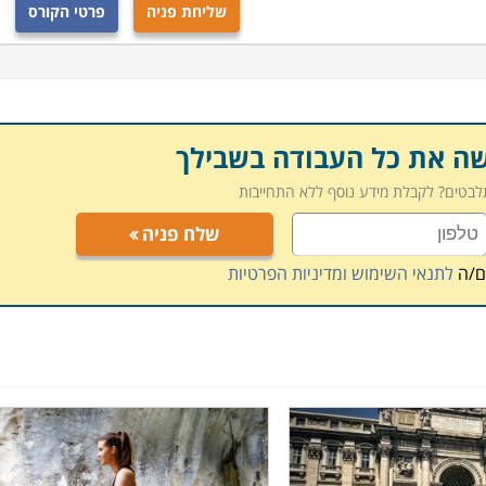
שליחת פניה
פרטי הקורס
ומים כמו ארכיטקטורה, אופרה, היסטוריה, ציור או בישול, אשר
ימודים לנוחים הוא היותה נגישה מאוד מישראל; סטודנטים
ופן תכוף ונגיש. טיסה לרומא מנתב"ג אורכת קצת יותר משלוש
הערים המרכזיות במדינה בתדירות גבוהה מאוד ובעלויות נמוכות.
חצי מעלות טיסה לספרד, צרפת או בריטניה.
שה את כל העבודה בשבילך
תלבטים? לקבלת מידע נוסף ללא התחייבות
מרכזי, המציע חופשה נפלאה, מכלול של יופי, תרבות וקולינריה
שלח פניה
 ערים גדולות המשמרות את פאר האימפריה הרומית בה התפתחו
ם/ה
לתנאי השימוש ומדיניות הפרטיות
אשר הצמיח את הפסטה, הגלידה, הלזניה והפיצה, להתענג על
ית יוצאת הדופן. לא בכדי זוהי המדינה החמישית בעולם בנפח
תי הספר לשפות בישראל ובעולם כולו. השפה פשוטה עבור דוברי
ניות הקורסים משתנות בהתאם לסוג הקורס ורמת הלימוד. בתי
סלולי לשון מדוברת. קורס המתחילים מקנה למשתתפים כישורי
את הבקיאות בה
.