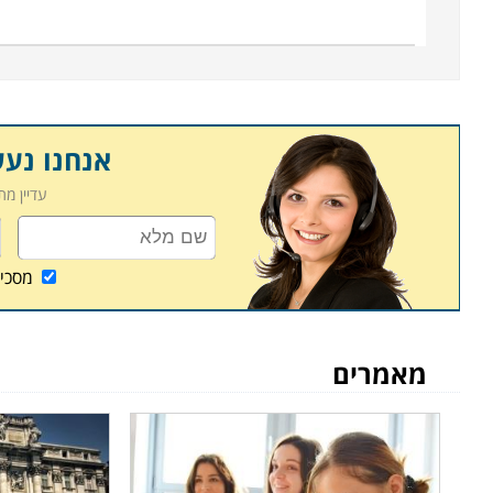
הכדאיות בלימודים שם, בדגש על האמנות והעיצוב, ותח
נלמדים בשפת המקור שלהם. עוד מרכיב שהופך את הל
הלומדים במדינה יכולים לשוב ארצה לחופשת מולדת בא
שעות, וקווי תעופה סדירים ותכופים מגיעים מהארץ לכל 
מחירה של טיסה ממוצעת מישראל לאיטליה עולה כיום כ
אנחנו נע
עדיין מ
איטליה לתיירים
אותה נגישות מישראל הופכת את איטליה ליעד תיירותי 
משובחת. המדינה שופעת כפרים ציוריים וקסומים לצד
מסכי
וצמחו. ניתן בהן לחוות את המטבח המקומי המהולל 
היינות והמאכלים המקומיים, ועל ההיסטוריה האמנות
התיירות אליה.
מאמרים
אם כן, מובן מדוע לימוד איטלקית זוכה לביקוש רב בב
ספרדית או כל מי שמוכרת לו שפה לטינית אחרת. תכ
הספר מציעים מסלול למתחילים, מסלול למתקדמים ומ
שפה בסיסיים בעוד שקורס המתקדמים ממשיך ומעמיק 