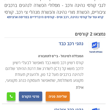
לגבי קורסי נהיגה ורכב - מסלולי הכשרה לנהגים ברכבים
ציבוריים, הכשרת מורי נהיגה והכשרת מנהלי צי רכב. קורסי
קרא עוד על
קורסי נהיגה, רכב וטיס - קורסים היברידיים בפריסה ארצית
טיס - מיועדים למועמדים שמבקשים ללמוד בעצמם את
סודות התעופה או כאלו שמבקשים להפוך בעתיד לטייסים
מקצועיים.
נמצאו 2 קורסים
נהגי רכב כבד
קורסי טיס ציבוריים
בכדי להפוך לטייס מוסמך יש להשלים הכשרה מיוחדת בבתי
המכללה למינהל - בי"ס לתחבורה
ספר שמציעים הכשרה מקצועית באמצעות טיס
ות וסימו
קורס רשיון רכב משא כבד מאפשר לבעלי רשיון
לטורים. המדריכים בקורסי הטיסה הם טייסים מוסמכים
לרכב משא קל (C1) לשדרג את דרגת ההיתר שלהם
ומנוסים. ההרשמה לקורס פתוחה בפני גברים ונשים ללא כל
לנהיגה ברכבים מעל 12 טון, ולהעניק תעודת
הגבלה. בתום הקורס עומדים הבוגרים במבחן ומקבלים
מקצוע משתלמת, שתאפשר תעסוקה כנהג מקצועי,
בהתאם את רישיון הטיס. אלו שמבקשים לעסוק בתחום
אילת
בצורה מקצועית יוכלו למצוא משרות של טייסי ריסוס, טייסי
שליחת פניה
פרטי הקורס

תובלה או הטסת מטוסי נוסעים.
בכדי לקבל רישיון טיס אזרחי יש לצבור לפחות 40 שעות של
נהגי רכב ציבורי