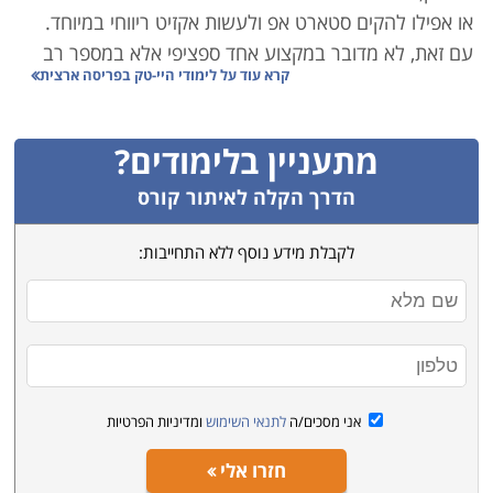
או אפילו להקים סטארט אפ ולעשות אקזיט ריווחי במיוחד.
עם זאת, לא מדובר במקצוע אחד ספציפי אלא במספר רב
קרא עוד על
לימודי היי-טק בפריסה ארצית
של מקצועות המשלימים האחד את השני לכדי ענף אחד
כולל:
מתעניין בלימודים?
קורסי סייבר ואבטחת מידע – אם נדמה את ענף ההיי-טק
לצה"ל, הרי שענף הסייבר הוא קורס הטייס. הצורך של
הדרך הקלה לאיתור קורס
חברות וארגונים לאבטח את המידע ואת מערכות המחשוב
לקבלת מידע נוסף ללא התחייבות:
שלהם, מחייב אותם להעסיק אנשי אבטחת מידע איכותיים
ומקצועיים. זהו תחום בו עליכם להמשיך וללמוד כל הזמן
מפני שגם ההאקרים משתפרים, וההגנה של היום לא
תספיק מחר.
הנדסאים – בין אם מדובר בהנדסאי אלקטרוניקה, הנדסאי
אני מסכים/ה
לתנאי השימוש
ומדיניות הפרטיות
מחשבים או הנדסאי ביוטכנולוגיה, אלה הם מסלולים ארוכים
ואיכותיים המאפשרים לכם להשתלב בתפקידי ניהול
חזרו אלי