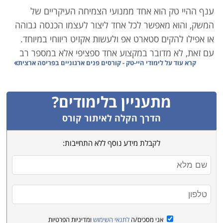
ענף ההיי טק הוא אחד ממנועי הצמיחה העיקריים של
המשק, והוא מאפשר לכל אחד ליצור לעצמו הכנסה גבוהה
או אפילו להקים סטארט אפ ולעשות אקזיט ריווחי במיוחד.
עם זאת, לא מדובר במקצוע אחד ספציפי אלא במספר רב
קרא עוד על
לימודי היי-טק - קורסים פנים ארגוניים בפריסה ארצית
של מקצועות המשלימים האחד את השני לכדי ענף אחד
כולל:
מתעניין בלימודים?
קורסי סייבר ואבטחת מידע – אם נדמה את ענף ההיי-טק
לצה"ל, הרי שענף הסייבר הוא קורס הטייס. הצורך של
הדרך הקלה לאיתור קורס
חברות וארגונים לאבטח את המידע ואת מערכות המחשוב
לקבלת מידע נוסף ללא התחייבות:
שלהם, מחייב אותם להעסיק אנשי אבטחת מידע איכותיים
ומקצועיים. זהו תחום בו עליכם להמשיך וללמוד כל הזמן
מפני שגם ההאקרים משתפרים, וההגנה של היום לא
תספיק מחר.
הנדסאים – בין אם מדובר בהנדסאי אלקטרוניקה, הנדסאי
אני מסכים/ה
לתנאי השימוש
ומדיניות הפרטיות