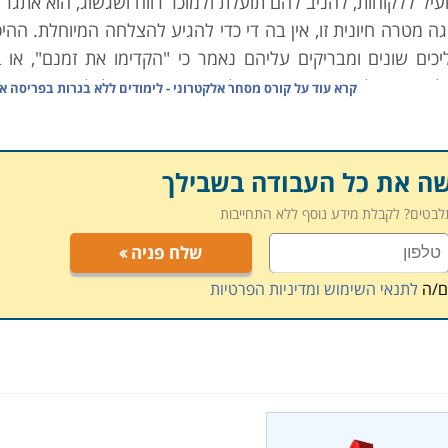
הועיל ללקוחות, להניב להם תועלת ולמוכר רווח ושגשוג, הוא אתגר
 מטרה חיונית זו, אין בה די כדי להגיע להצלחה המיוחלת. ההיס
כים שונים ומבריקים עליהם נאמר כי "הקדימו את זמנם", או ב
ל שהיה גלום בו. במציאות אלכסנדר גראהם בל לא היה מי ש
קרא עוד על
קורס מסחר אלקטרוני - לימודים ללא בגרות בפריסה א
ודות לעובדה שהיה זה שרשם את הפטנט על ההמצאה, וקידם
 הראשון שהגיע לאמריקה, אלא זה שבעקבותיו החל גל ההתי
שה את כל העבודה בשבילך
תלבטים? לקבלת מידע נוסף ללא התחייבות
צלחה הראויה לו. ללא יכולת לקדם מסחרית המצאה, שירות או 
שלח פניה
לתווך בין הצרכן למי שעשוי להעניק לו את התועלת הרצויה.
רישותיה, מעורר אצלה את הביקוש בהתאמה, ומקדם את נגישות 
ם/ה
לתנאי השימוש ומדיניות הפרטיות
 הגולשים ולקדם רעיונות מסחריים. כלי התקשורת משמשים אמצעי
הפרסום והשיווק דרך משתלמת ומועילה להיעזר בה – שילוט 
.
ייתם לקהל רחב; תקשורת ההמונים אכן נועדה לפנות להמון, ול