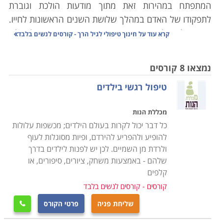
המתפתח במהירות זאת מתוך מודעות הולכת וגוברת
לתפקודו של האדם במהלך שלושת השנים הראשונות לחייו.
שנים אלו, שלוש השנים הראשונות בהתפתחותו של הילד,
קרא עוד על
חינוך טיפולי לגיל הרך - קורסים לנשים בלבד
הן גם השנים הכי מעצבות של הזהות והאישיות של האדם.
נמצאו 8 קורסים
חינוך הוא המינוח שבו אנו כחברה משתמשים כדי לבטא את
טיפול רגשי בילדים
הצורך שלנו להנחיל לדורות הבאים, עקרונות, ערכים
והתנהגויות תרבותיות שונות. התהליך לא נפסק בעצם
מכללת הנות
לעולם, ולכן גם מבחר האופציות השונות למי שמעוניין
כל דבר יכול לקרות בעולם הילדים; מכשפות עלולות
לעסוק בתחום, מגוונות למדי. משום הריבוי הרב והצורך
להופיע ולהפריע להירדם, ופיות מסוגלות לעוף
להתאים את דרכי החינוך לגילאים שונים, נוהגים לחלק את
ולרדת מן השמיים. לכן יש לפנות לילדים בדרך
התחום לתתי קטגוריות שונות. המתעניינים במקצועות אלו
שלהם - באמצעות משחק, ציורים, סיפורים, או
יוכלו ללמוד חינוך למבוגרים, לילדים, לגיל הרך ולבעלי
קלפים
מוגבלויות שונות, פיסיות וקוגנטיביות.
קורסים - קורסים לנשים בלבד
טיפול הוא המינוח שבו אנו כחברה, משתמשים כדי לבטא
שליחת פניה
פרטי הקורס

פעולה של הבראת אדם מסוים שנולד או חווה פגיעה