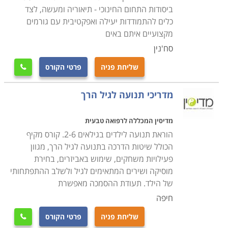
בצפון ועד לאוניברסיטת בן גוריון בנגב.
ביסודות התחום החינוכי - תיאוריה ומעשה, לצד
כלים להתמודדות יעילה ואפקטיבית עם גורמים
מקצועיים איתם באים
סח'נין
שליחת פניה
פרטי הקורס

מדריכי תנועה לגיל הרך
מדיסין המכללה לרפואה טבעית
הוראת תנועה לילדים בגילאים 2-6. קורס מקיף
הכולל שיטות הדרכה בתנועה לגיל הרך, מגוון
פעילויות משחקים, שימוש באביזרים, בחירת
מוסיקה ושירים המתאימים לגיל ולשלב ההתפתחותי
של הילד. תעודת ההסמכה מאפשרת
חיפה
שליחת פניה
פרטי הקורס
