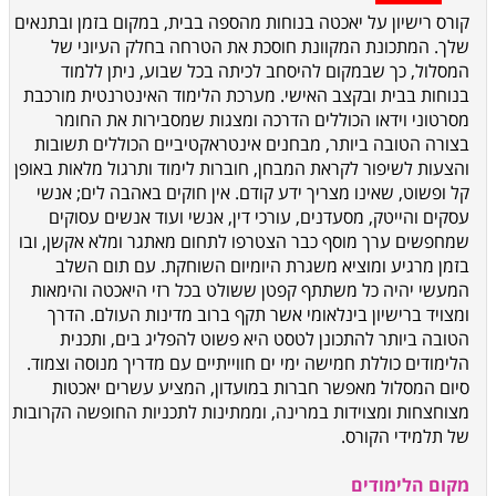
קורס רישיון על יאכטה בנוחות מהספה בבית, במקום בזמן ובתנאים
שלך. המתכונת המקוונת חוסכת את הטרחה בחלק העיוני של
המסלול, כך שבמקום להיסחב לכיתה בכל שבוע, ניתן ללמוד
בנוחות בבית ובקצב האישי. מערכת הלימוד האינטרנטית מורכבת
מסרטוני וידאו הכוללים הדרכה ומצגות שמסבירות את החומר
בצורה הטובה ביותר, מבחנים אינטראקטיביים הכוללים תשובות
והצעות לשיפור לקראת המבחן, חוברות לימוד ותרגול מלאות באופן
קל ופשוט, שאינו מצריך ידע קודם. אין חוקים באהבה לים; אנשי
עסקים והייטק, מסעדנים, עורכי דין, אנשי ועוד אנשים עסוקים
שמחפשים ערך מוסף כבר הצטרפו לתחום מאתגר ומלא אקשן, ובו
בזמן מרגיע ומוציא משגרת היומיום השוחקת. עם תום השלב
המעשי יהיה כל משתתף קפטן ששולט בכל רזי היאכטה והימאות
ומצויד ברישיון בינלאומי אשר תקף ברוב מדינות העולם. הדרך
הטובה ביותר להתכונן לטסט היא פשוט להפליג בים, ותכנית
הלימודים כוללת חמישה ימי ים חווייתיים עם מדריך מנוסה וצמוד.
סיום המסלול מאפשר חברות במועדון, המציע עשרים יאכטות
מצוחצחות ומצוידות במרינה, וממתינות לתכניות החופשה הקרובות
של תלמידי הקורס.
מקום הלימודים