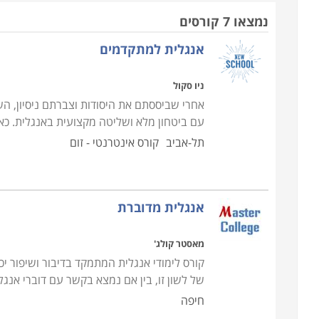
היום מבעבר בזכות כבישים עוקפים וחדשים בתוך העיר 
נמצאו 7 קורסים
באזור ירושלים נכללים ישובים וערים כמו ירושלים, בית 
אנגלית למתקדמים
מכללת דיאלוג - האוניברסיטה הפתוחה שנמצאת ב
לינגולרן - לימודי שפות באינטרנט שנמצאת בת.ד. 702 גבעתיים 5310602 - סניף קורס אינטר
ניו סקול
ברלינגטון אינגליש שנמצאת בתובל 11 רמת גן - סניף ירושלים
אחרי שביססתם את היסודות וצברתם ניסיון, ה
עם ביטחון מלא ושליטה מקצועית באנגלית. כאן
השתדלנו לאסוף עבורכם את מיטב תכניות הלימודים, וא
תל-אביב
קורס אינטרנטי - זום
את קורס אנגלית באזור ירושלים, אנו מזמינים אתכם לה
עוד הזדמנויות אטרקטיביות שיתאימו לצרכיכם.
אנגלית מדוברת
מאסטר קולג'
קורס לימודי אנגלית המתמקד בדיבור ושיפור יכ
של לשון זו, בין אם נמצא בקשר עם דוברי אנגלי
חיפה