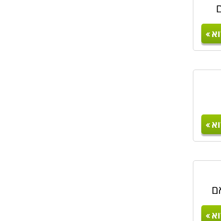
ם
א
א
ם
א