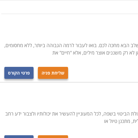
ומחוצה לה.
שמש, מודיעין, מכבים ומכללות רבות שביניהן
צומת הכפר הירוק, רמת השרון - סניף ירושלים
נטי
שלב הבא מחכה לכם. בואו לעבור לרמה הגבוהה ביותר, ללא מחסומים,
 לא רק משננים אוצר מילים, אלא "חיים" את
נחנו מקווים שהצלחנו בכך, אך אם בכל אופן לא מצאתם בדיוק
תקשר ליועצות הלימודים המיומנות שלנו, שינסו לאתר עבורכם
שליחת פניה
פרטי הקורס
ולת הביטוי בשפה, לכל המעוניין להעשיר את יכולותיו ולצבור ידע רחב
ת, מתכנן טיול או