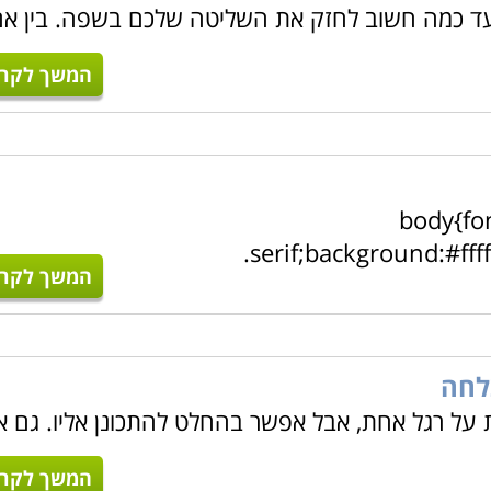
ע עד כמה חשוב לחזק את השליטה שלכם בשפה. בין א
המשך לקרו
body{fon
serif;background:#fff
המשך לקרו
לחה
על רגל אחת, אבל אפשר בהחלט להתכונן אליו. גם א
המשך לקרו