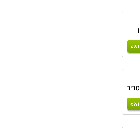
א
סביר
א