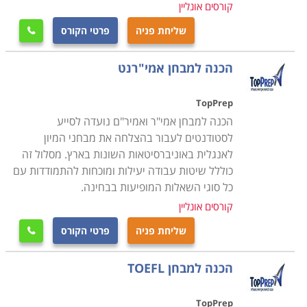
מנהלים את כל התקשורת עם התלמידים בשפה. המבחר
קורסים אונליין
הגדול בענף מאפשר לכל אחד למצוא לעצמו קורס שעונה
שליחת פניה
פרטי הקורס

על הצרכים האישיים שלו. ברשימת הקורסים הפופולריים
ביותר אפשר למצוא
:
קורס מתחילים, קורס מתקדמים, קורסי
הכנה למבחן אמי"רנט
לימוד למבוגרים
, קורס אנגלית עסקית וסדנת הכנה לראיון
עבודה באנגלית.
TopPrep
הכנה למבחן אמי"ר ואמיר"ם נועדה לסייע
לסטודנטים לעבור בהצלחה את מבחני המיון
לאנגלית באוניברסיטאות השונות בארץ. מסלול זה
כוללל שיטות עבודה יעילות ומוכחות להתמודדות עם
כל סוגי השאלות המופיעות בבחינה.
קורסים אונליין
שליחת פניה
פרטי הקורס

הכנה למבחן TOEFL
TopPrep