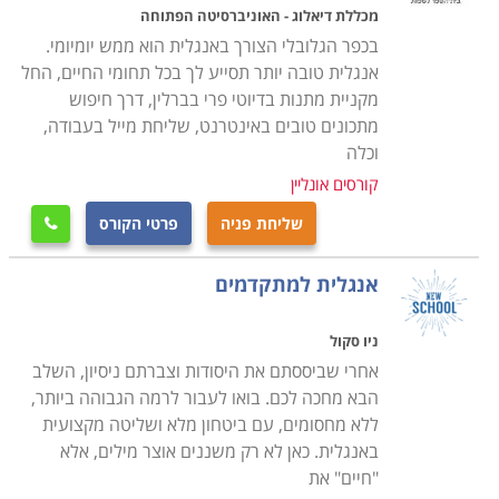
כישורי הלשון ושיפור המיומנויות בכל שלב כדאי להירשם
מכללת דיאלוג - האוניברסיטה הפתוחה
לקורס. בתי ספר שמציעים לימודי אנגלית אפשר למצוא בכל
בכפר הגלובלי הצורך באנגלית הוא ממש יומיומי.
רחבי הארץ. רשתות הלימוד הגדולות מפעילות סניפים
אנגלית טובה יותר תסייע לך בכל תחומי החיים, החל
מקניית מתנות בדיוטי פרי בברלין, דרך חיפוש
במרכזי הערים הגדולות בפריסה ארצית
.
מתכונים טובים באינטרנט, שליחת מייל בעבודה,
אבחון רמה
וכלה
הצעד הראשון לקראת הלימודים מתחיל בבחירת קורס
קורסים אונליין
אנגלית מתאים. בבתי הספר הגדולים אפשר יהיה למצוא
שליחת פניה
פרטי הקורס
מבחר רמות לימוד, תחומים ושיטות לימוד. המבחן הראשוני

מאפשר לכל אחד להשתלב בקבוצה שמתאימה בדיוק לרמה
אנגלית למתקדמים
הנוכחית שלו. ההתאמה חיונית למניעת שעמום של
תלמידים מתקדמים בכיתות המתחילים או מצוקה של
ניו סקול
מתחילים בכיתת מתקדמים
.
אחרי שביססתם את היסודות וצברתם ניסיון, השלב
הבא מחכה לכם. בואו לעבור לרמה הגבוהה ביותר,
סוגי קורסים
ללא מחסומים, עם ביטחון מלא ושליטה מקצועית
בבתי הספר הגדולים ללימוד אנגלית פועלות עשרות כיתות
באנגלית. כאן לא רק משננים אוצר מילים, אלא
לימוד במקביל. המדריכים והצוות המקצועי של בית הספר
"חיים" את