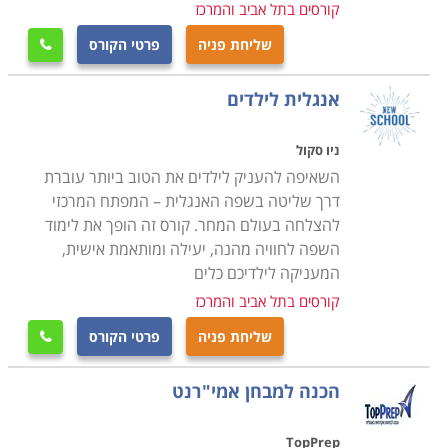
קורסים בתל אביב והמרכז
עבורכם עוד הזדמנויות אטרקטיביות שיתאימו לצרכיכם.
שליחת פניה
פרטי הקורס

אנגלית לילדים
ניו סקול
השאיפה להעניק לילדים את הטוב ביותר עוברת
דרך שליטה בשפה האנגלית – המפתח המרכזי
להצלחה בעולם המחר. קורס זה הופך את לימוד
השפה לחוויה מהנה, יעילה ומותאמת אישית,
המעניקה לילדיכם כלים
קורסים בתל אביב והמרכז
שליחת פניה
פרטי הקורס

הכנה למבחן אמי"רנט
TopPrep