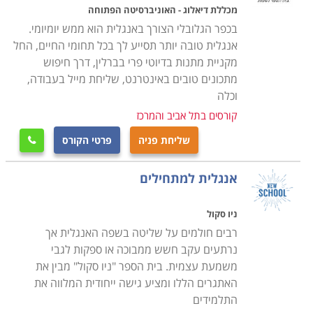
שביניהן
מכללת דיאלוג - האוניברסיטה הפתוחה
בכפר הגלובלי הצורך באנגלית הוא ממש יומיומי.
מכללת אור יהודה שנמצאת באליהו סעדון 87 אור
אנגלית טובה יותר תסייע לך בכל תחומי החיים, החל
יהודה - סניף אור יהודה
מקניית מתנות בדיוטי פרי בברלין, דרך חיפוש
דאלווי Dalloway שנמצאת בבן זאב 8 ראשל"צ
מתכונים טובים באינטרנט, שליחת מייל בעבודה,
וכלה
7528952 - סניף ראשון לציון
קורסים בתל אביב והמרכז
דעת השרון שנמצאת בזאב גלר 4 כפר סבא - סניף
כפר סבא
שליחת פניה
פרטי הקורס

מכללת דיאלוג - האוניברסיטה הפתוחה שנמצאת
בצומת הכפר הירוק, רמת השרון - סניף אשדוד
אנגלית למתחילים
ברייט אינגליש שנמצאת בקרליבך 31 ת.ד. 52506
תל אביב - סניף תל אביב
ניו סקול
רבים חולמים על שליטה בשפה האנגלית אך
השתדלנו לאסוף עבורכם את מיטב תכניות הלימודים, ואנחנו
נרתעים עקב חשש ממבוכה או ספקות לגבי
מקווים שהצלחנו בכך, אך אם בכל אופן לא מצאתם בדיוק
משמעת עצמית. בית הספר "ניו סקול" מבין את
האתגרים הללו ומציע גישה ייחודית המלווה את
את קורס אנגלית בתל אביב והמרכז, אנו מזמינים אתכם
התלמידים
להתקשר ליועצות הלימודים המיומנות שלנו, שינסו לאתר