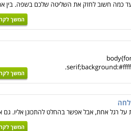
ע עד כמה חשוב לחזק את השליטה שלכם בשפה. בין א
המשך לקרו
body{fon
serif;background:#fff
המשך לקרו
לחה
על רגל אחת, אבל אפשר בהחלט להתכונן אליו. גם א
המשך לקרו