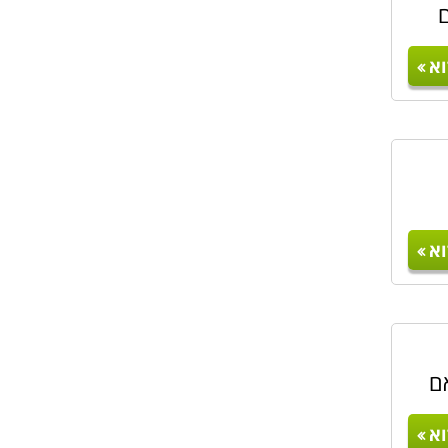
ם
א
א
ם
א