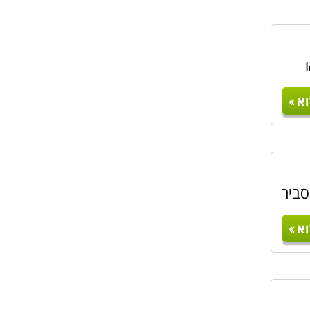
א
סביר
א