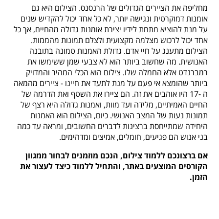
מחליפה את הציירים הגדולים של הרנסנס. הצילום היא גם
אומנות דמוקרטית ונגישה יותר, לא כל אחד יכול להקדיש שנים
על מנת להוציא מתחת לידיו יצירת אומנות גדולה מהחיים, אך כל
אחד יכול לרכוש מצלמה מקצועית ולצלם תמונות מהממות.
הצילום מתענג על חיי אדם. גדולת האמנות טמונה בתובנה
האנושית. מה שחשוב ביותר הוא לא צבעי שמן ששימשו את
רמברנדט אלא החמלה שלו. צילום הוא הכלי המהיר והמדויק
ביותר שהומצא אי פעם על מנת לתעד את חיינו - ציירים מהמאה
ה -17 היו אוהבים את זה.
הם ציירו את השטף ואת הדרמה של
החיים האמיתיים, מלידה ועד מוות, ואמנות גדולה היא רצף של
תמונות נעות של המצב האנושי. כיום, הצילום הוא האמנות
היחידה שמתייחסת ברצינות לדברים החשובים, ומראה עד כמה
בני אנוש הם פגיעים, חומלים, אמיצים ומדהימים.
אם ברצונכם ללמוד צילום, הנכם מוזמנים לבחור ממגוון
הקורסים המוצעים באתר, והתחיל ללמוד כיצד לעצור את
הזמן.