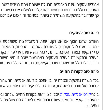
אנגלית עסקית אינה האנגלית הרגילה שאותה אתם רגילים לשמוע ב
העסקית כוללת מונחים וביטויים בהם עליכם לשלוט אם ברצונכם
כך שמדובר בהשקעה משתלמת ביותר. במאמר זה ריכזנו עבורכם ע
כי זה טוב לעסקים
העולם שלנו הופך אט אט לקטן יותר. הגלובליזציה משתלטת על
להגיע כמעט לכל מקום ובכל עת.
כתוצאה מכך המסחר, העסקות והה
כדי לתקשר בצורה הטובה ביותר, לנהל משא ומתן או לערוך בקרה
בעולם ובתקשורת בעולם העסקים באמצעות שפה זו היא חשובה
וברור ובלבד ללמוד שפה בצורה מקצועית, רהוטה הכוללת את מונ
כי זה טוב לקורות החיים
בכל משרה נחשקת ובכירה יחייבו אתכם בידיעת אנגלית. המשרות
עבודה מול תוכנות בשפה זו, עבודה מול ספקים בה, ניהול משא ומת
בוגרי
קורס אנגלית עסקית
יוכלו לציין זאת בקורות החיים שלהם וב
למעסיק רקע אודות מקצועיותם ורמת האנגלית בה הם שולטים לצו
התפקיד.