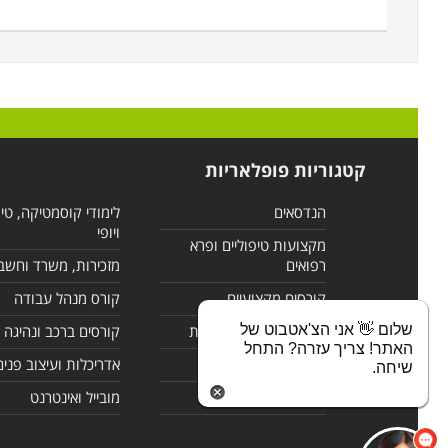
קטגוריות פופלאריות
הנדסאים
לימודי קוסמטיקה, טי
ויופי
מקצועות טיפוליים ופרא
רפואים
מזכירות, משרד וחשב
קורסים מקצועיים
קורס מנהל עבודה
שלום 👋 אני הצ'אטבוט של
לימודי מחשבים ורשתות
קורסים ברכב ונהיגה
האתר! צריך עזרה? התחל
קורסים בניהול
אדריכלות ועיצוב פנים
שיחה.
לימודי שפות
מובייל ואינטרנט