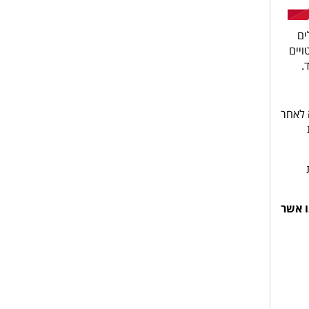
ים
ויים
.
 לאחר
ו אשר