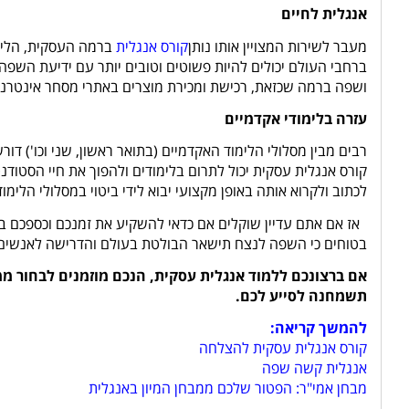
אנגלית לחיים
מעבר לשירות המצויין אותו נותן
קורס אנגלית
ברמה העסקית, הלימו
ברחבי העולם יכולים להיות פשוטים וטובים יותר עם ידיעת השפ
ושפה ברמה שכזאת, רכישת ומכירת מוצרים באתרי מסחר אינטרנטי
עזרה בלימודי אקדמיים
רבים מבין מסלולי הלימוד האקדמיים (בתואר ראשון, שני וכו') ד
קורס אנגלית עסקית יכול לתרום בלימודים ולהפוך את חיי הסטודנ
לכתוב ולקרוא אותה באופן מקצועי יבוא לידי ביטוי במסלולי הלימו
אז אם אתם עדיין שוקלים אם כדאי להשקיע את זמנכם וכספכם בלימ
בטוחים כי השפה לנצח תישאר הבולטת בעולם והדרישה לאנשים ד
אם ברצונכם ללמוד אנגלית עסקית, הנכם מוזמנים לבחור ממ
תשמחנה לסייע לכם.
להמשך קריאה:
קורס אנגלית עסקית להצלחה
אנגלית קשה שפה
מבחן אמי"ר: הפטור שלכם ממבחן המיון באנגלית