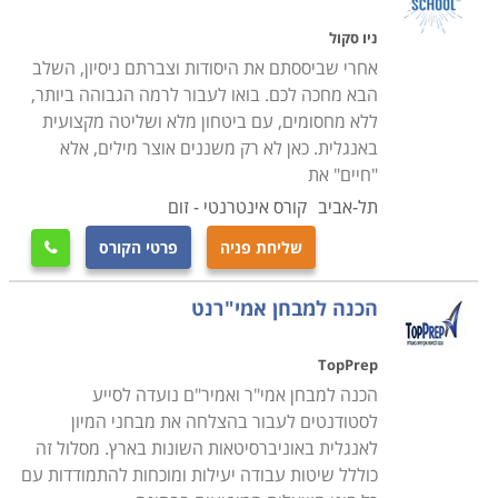
ניו סקול
אחרי שביססתם את היסודות וצברתם ניסיון, השלב
הבא מחכה לכם. בואו לעבור לרמה הגבוהה ביותר,
ללא מחסומים, עם ביטחון מלא ושליטה מקצועית
באנגלית. כאן לא רק משננים אוצר מילים, אלא
"חיים" את
תל-אביב
קורס אינטרנטי - זום
שליחת פניה
פרטי הקורס

הכנה למבחן אמי"רנט
TopPrep
הכנה למבחן אמי"ר ואמיר"ם נועדה לסייע
לסטודנטים לעבור בהצלחה את מבחני המיון
לאנגלית באוניברסיטאות השונות בארץ. מסלול זה
כוללל שיטות עבודה יעילות ומוכחות להתמודדות עם