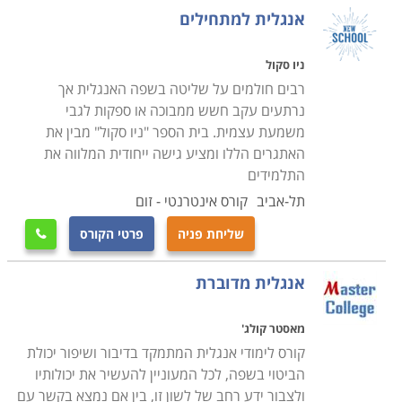
ישנן חברות הייטק וחברות שעוסקות במסחר שתולות את
אנגלית למתחילים
הקבלה בעבודה בראיון עבודה בשפה או מבחן ידע. לחיזוק
כישורי הלשון ושיפור המיומנויות בכל שלב כדאי להירשם
ניו סקול
לקורס. בתי ספר שמציעים לימודי אנגלית אפשר למצוא בכל
רבים חולמים על שליטה בשפה האנגלית אך
רחבי הארץ. רשתות הלימוד הגדולות מפעילות סניפים
נרתעים עקב חשש ממבוכה או ספקות לגבי
משמעת עצמית. בית הספר "ניו סקול" מבין את
במרכזי הערים הגדולות בפריסה ארצית
.
האתגרים הללו ומציע גישה ייחודית המלווה את
אבחון רמה
התלמידים
הצעד הראשון לקראת הלימודים מתחיל בבחירת קורס
תל-אביב
קורס אינטרנטי - זום
אנגלית מתאים. בבתי הספר הגדולים אפשר יהיה למצוא
שליחת פניה
פרטי הקורס
מבחר רמות לימוד, תחומים ושיטות לימוד. המבחן הראשוני

מאפשר לכל אחד להשתלב בקבוצה שמתאימה בדיוק לרמה
אנגלית מדוברת
הנוכחית שלו. ההתאמה חיונית למניעת שעמום של
תלמידים מתקדמים בכיתות המתחילים או מצוקה של
מאסטר קולג'
מתחילים בכיתת מתקדמים
.
קורס לימודי אנגלית המתמקד בדיבור ושיפור יכולת
הביטוי בשפה, לכל המעוניין להעשיר את יכולותיו
סוגי קורסים
ולצבור ידע רחב של לשון זו, בין אם נמצא בקשר עם