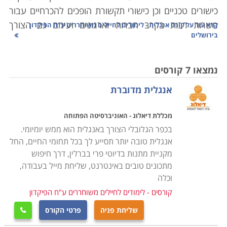
כישורים טכניים וכן כישורי תקשורת הופכים להכרחיים עבור
משרות רבות בקרב חברות וארגונים ועימם גם הצורך
קרא עוד על
קורס אנגלית - לימודים לחיילים משוחררים ע"ח הפיקדון
בירושלים
בשליטה ומיומנות בשפה האנגלית. רוב המסחר העולמי
והתקשורת הן בפן העסקי והן בפן הכלכלי נעשה בלשון
האנגלית. חברות ברחבי העולם תרות אחר עובדים הבקיאים
נמצאו 7 קורסים
בשפה ואשר מסוגלים לתקשר בה באופן שוטף.
אנגלית מדוברת
דרך יעילה עבור אלו המעוניינים לחדד את כישוריהם בשפה
מכללת דיאלוג - האוניברסיטה הפתוחה
האנגלית הינה באמצעות קורס אנגלית.
כישורי שפה טובים
בכפר הגלובלי הצורך באנגלית הוא ממש יומיומי.
הם צורך בסיסי בעבור כל אדם שמבקש ללמוד לימודים
אנגלית טובה יותר תסייע לך בכל תחומי החיים, החל
אקדמיים, להשתלב במשרות בכירות בשוק העבודה ולצאת
מקניית מתנות בדיוטי פרי בברלין, דרך חיפוש
לטיולים ברחבי העולם. בהתאם לכך, מערכת החינוך
מתכונים טובים באינטרנט, שליחת מייל בעבודה,
בישראל שמה דגש רב על לימודי האנגלית. רמה גבוהה
וכלה
מאפשרת השתלבות בתפקידים בכירים, עבודה בחו"ל ופיתוח
קורסים - לימודים לחיילים משוחררים ע"ח הפיקדון
קשרים עסקיים עם בעלי עסקים בכל רחבי העולם
.
שליחת פניה
פרטי הקורס
