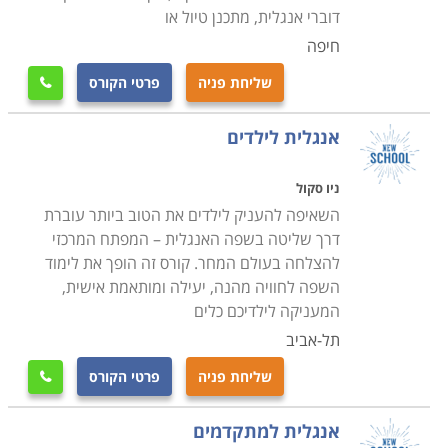
בבתי הספר הגדולים ללימוד אנגלית פועלות עשרות כיתות
דוברי אנגלית, מתכנן טיול או
לימוד במקביל. המדריכים והצוות המקצועי של בית הספר
חיפה
מנהלים את כל התקשורת עם התלמידים בשפה. המבחר
שליחת פניה
פרטי הקורס

הגדול בענף מאפשר לכל אחד למצוא לעצמו קורס שעונה
על הצרכים האישיים שלו. ברשימת הקורסים הפופולריים
אנגלית לילדים
ביותר אפשר למצוא
:
קורס מתחילים, קורס מתקדמים, קורסי
לימוד למבוגרים
, קורס אנגלית עסקית וסדנת הכנה לראיון
ניו סקול
עבודה באנגלית.
השאיפה להעניק לילדים את הטוב ביותר עוברת
דרך שליטה בשפה האנגלית – המפתח המרכזי
להצלחה בעולם המחר. קורס זה הופך את לימוד
השפה לחוויה מהנה, יעילה ומותאמת אישית,
המעניקה לילדיכם כלים
תל-אביב
שליחת פניה
פרטי הקורס

אנגלית למתקדמים