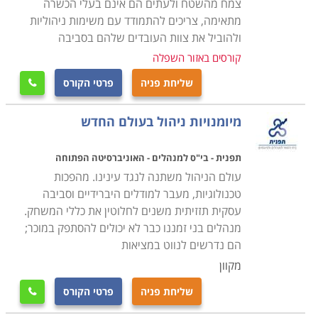
צמח מהשטח ולעתים הם אינם בעלי הכשרה
מתאימה, צריכים להתמודד עם משימות ניהוליות
ולהוביל את צוות העובדים שלהם בסביבה
קורסים באזור השפלה
שליחת פניה
פרטי הקורס

מיומנויות ניהול בעולם החדש
תפנית - בי"ס למנהלים - האוניברסיטה הפתוחה
עולם הניהול משתנה לנגד עינינו. מהפכות
טכנולוגיות, מעבר למודלים היברידיים וסביבה
עסקית תזזיתית משנים לחלוטין את כללי המשחק.
מנהלים בני זמננו כבר לא יכולים להסתפק במוכר;
הם נדרשים לנווט במציאות
מקוון
שליחת פניה
פרטי הקורס
