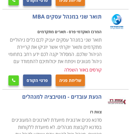
שליחת פניה
פרטי הקורס

קורס הכשרת מנהלים תוכלו למצוא במוסדות לימוד רבים
בכל רחבי הארץ מהצפון עד לדרום. חיפה, תל אביב,
תואר שני במנהל עסקים MBA
ירושלים ובאר שבע הן רק חלק מהערים בהן תוכלו ללמוד
קורס זה.
המרכז האקדמי פרס - תארים מתקדמים
תואר שני במנהל עסקים יעניק לכם כלים ניהוליים
מתקדמים ותואר יוקרתי אשר יזניקו את קריירת
הניהול שלכם. המסלול יקנה לכם ידע רחב בתחומי
ניהול מגוונים ויפתח את יכולותיכם להתמודד עם
קורסים באזור השפלה
שליחת פניה
פרטי הקורס

הנעת עובדים - מוטיבציה למנהלים
צוות רז
סדנא פנים ארגונית מיועדת לארגונים המעונינים
בסדנא לקבוצת מנהלים. לא מיועדת ללקוחות