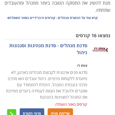
מנת להשיג את התפוקה הטובה ביותר ממנהל ומהעובדים
שתחתיו.
כיום להיות מקצוען בתחומך אינו מספיק על מנת לכוון אפילו
קרא עוד על
הכשרת מנהלים - קורסים היברידיים באזור השפלה
עסק קטן עם מספר עובדים. ניהול הוא מקצוע בפני עצמו.
בעל עסק או או ארגון האחראי על צוות של עובדים צריך
נמצאו 16 קורסים
קודם כל לדעת איך לנהל את עצמו- מה לדרוש מעצמו, איך
סדנת מנהלים - סדנת מנהיגות וסגנונות
להפריד בין עיקר לטפל, איך לנהל נכון את הזמן. עליו גם
ניהול
לדעת איך להתמודד עם עובדיו- מה לדרוש מהם, באיזו צורה
לגשת אליהם, איך לגרום להם לעבוד עם מוטיבציה שתגדיל
צוות רז
את ההספק שלהם בעבודה ואת הסיפוק ממנה.
סדנא פנים ארגונית לקבוצת מנהלים בארגון, לא
מיועדת ללקוחות פרטיים. ניהול עובדים הוא מרכיב
למה ואיך
מרכזי בעבודת המנהל. היכולת להתמודד עם
סביבות העבודה הניהוליות נוטות להיות תחרותיות מאוד,
אתגרים ולהוביל את הצוות לעמידה ביעדים מחייבת
דינמיות, וצריך כל הזמן להתמודד עם חידושים ושינויים. גם
את המנהל למצוינות בהנהגת
מנהלים מצטיינים ובעלי קבלות מוכחות נדרשים לעדכונים
קורסים באזור השפלה
מקצועיים, השתלמויות וכלים להתפתחות מקצועית כדי
שליחת פניה
פרטי הקורס
