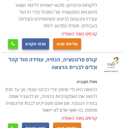
בין המסלולים שתוכלו למצוא בקטגוריה זו: כלים לניהול
ללקוחות פרטיים). סדנא יישומית ללימוד ושפור
תרבות ואומנות, מערכות ייצור, עסקים משפחתיים,
מיומנויות התקשורת של המנהל ככלי לניהול
עובדיו והנעתם לביצוע משימותיהם והצלחה
קמעונאיים, שירותי בריאות, עסקי מזון ומשקאות, שלטון
בעבודתו. מטרת הסדנא: לימוד
מקומי וקהילה, משא ומתן, קונפליקטים ושיתופי פעולה.
קורסים באזור השפלה
מסלולים אחרים מציעים הכשרות אחרות, חלקן עונות על
צרכים מקצועיים פרטניים ונקודתיים, ואחרים מעניקים ידע
שליחת פניה
פרטי הקורס

רוחבי וכללי יותר. בין אלו ניתן למנות קורסים העוסקים
ברציונליות ואמוציונליות בקבלת החלטות, מנהל ציבורי, ייעוץ
קורס פרזנטציה, הנחיה, עמידה מול קהל
וכלים לבניית הרצאה
ארגוני וליווי מנהלים, הכשרת דירקטורים לחברות עסקיות
וציבוריות, פיתוח מיומנויות בניהול כמו מנהיגות והובלה
מודל הקוביה
עסקית, לימודי פיננסים למנהלים, מדיניות תגמול והטבות,
הרצאה היא כלי שיווקי וכלי לביטוי עצמי, אך על מנת
לימודי ביקורת פנים, עבודת צוות, יחסי ודיני עבודה, אתיקה,
להשיג את האפקטיביות הרצויה, יש להעביר אותה
גבייה והוצאה לפועל, יישום פסיכולוגיה חיובית, ניתוח דו"חות
בצורה הנכונה. אם אתם מעוניינים לבנות פרזנטציה
כספיים והערכת שווי חברות, קורס ניהול מוצר, שיווק במדיה
סוחפת, כזו שאף אדם לא יישאר
הדיגיטלית, מכשור ובקרת תהליכים, כלי מודיעין תחרותי
קורסים באזור השפלה
לעסקים ופיצוח סביבה תחרותית.