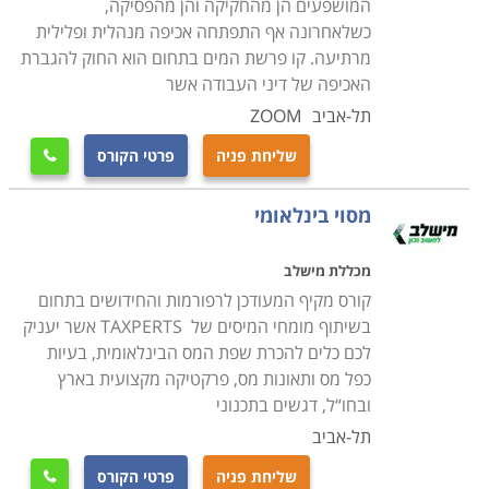
המושפעים הן מהחקיקה והן מהפסיקה,
כשלאחרונה אף התפתחה אכיפה מנהלית ופלילית
מרתיעה. קו פרשת המים בתחום הוא החוק להגברת
האכיפה של דיני העבודה אשר
תל-אביב
ZOOM
שליחת פניה
פרטי הקורס

מסוי בינלאומי
מכללת מישלב
קורס מקיף המעודכן לרפורמות והחידושים בתחום
בשיתוף מומחי המיסים של TAXPERTS אשר יעניק
לכם כלים להכרת שפת המס הבינלאומית, בעיות
כפל מס ותאונות מס, פרקטיקה מקצועית בארץ
ובחו“ל, דגשים בתכנוני
תל-אביב
שליחת פניה
פרטי הקורס
