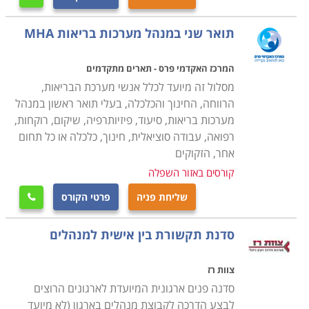
להישאר עם היד על הדופק.
רוב מסלולי הלימוד ממוענים למנהלים בפועל המעוניינים
תואר שני במנהל מערכות בריאות MHA
להרחיב את ידיעותיהם ולהתעדכן בחידושים, מידע או
טכנולוגיות שישפרו את תפקודם, וכן לעתודות ניהוליות, מי
המרכז האקדמי פרס - תארים מתקדמים
שרואה את עצמו כמנהל לעתיד ומציב לו את הניהול כיעד.
מסלול זה מיועד לכלל אנשי מערכת הבריאות,
הרווחה, החינוך והכלכלה, בעלי תואר ראשון במנהל
כדי להתאים לקהל זה, מרבית הלימודים נערכים בשעות
מערכות בריאות, סיעוד, פיזיותרפיה, שיקום, רוקחות,
הערב, או כסמינרים מרוכזים, במטרה לנצל את הזמן באופן
רפואה, עבודה סוציאלית, חינוך, כלכלה או כל תחום
תכליתי, ולחסוך בשעות עבודה יקרות.
אחר, הזקוקים
קורסים באזור השפלה
תוכן הקורסים
שליחת פניה
פרטי הקורס

לימודי ניהול מקנים ארגז כלים לעבוד איתו ומיומנויות בתקווה
לתוצאות שיתבטאו בפעילותו של הארגון בשטח באמצעות
סדנת תקשורת בין אישית למנהלים
פיתוח מנהלים ועתודה ניהולית. הקורסים המוצעים עוסקים
בפיתוח מיומנויות עבור דירקטורים, נושאי משרה, מנהלים
צוות רז
בדרג ביניים ובכיר בחברות או בעלי עסקים.
סדנה פנים ארגונית המיועדת לארגונים הרוצים
לבצע הדרכה לקבוצת מנהלים בארגון (לא מיועד