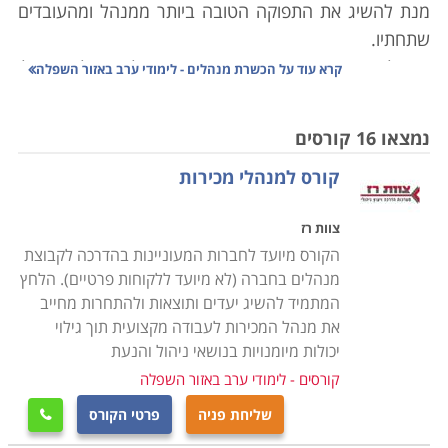
מנת להשיג את התפוקה הטובה ביותר ממנהל ומהעובדים
שתחתיו.
כיום להיות מקצוען בתחומך אינו מספיק על מנת לכוון אפילו
קרא עוד על
הכשרת מנהלים - לימודי ערב באזור השפלה
עסק קטן עם מספר עובדים. ניהול הוא מקצוע בפני עצמו.
בעל עסק או או ארגון האחראי על צוות של עובדים צריך
נמצאו 16 קורסים
קודם כל לדעת איך לנהל את עצמו- מה לדרוש מעצמו, איך
קורס למנהלי מכירות
להפריד בין עיקר לטפל, איך לנהל נכון את הזמן. עליו גם
לדעת איך להתמודד עם עובדיו- מה לדרוש מהם, באיזו צורה
צוות רז
לגשת אליהם, איך לגרום להם לעבוד עם מוטיבציה שתגדיל
הקורס מיועד לחברות המעוניינות בהדרכה לקבוצת
את ההספק שלהם בעבודה ואת הסיפוק ממנה.
מנהלים בחברה (לא מיועד ללקוחות פרטיים). הלחץ
המתמיד להשיג יעדים ותוצאות ולהתחרות מחייב
למה ואיך
את מנהל המכירות לעבודה מקצועית תוך גילוי
סביבות העבודה הניהוליות נוטות להיות תחרותיות מאוד,
יכולות מיומנויות בנושאי ניהול והנעת
דינמיות, וצריך כל הזמן להתמודד עם חידושים ושינויים. גם
קורסים - לימודי ערב באזור השפלה
מנהלים מצטיינים ובעלי קבלות מוכחות נדרשים לעדכונים
שליחת פניה
פרטי הקורס

מקצועיים, השתלמויות וכלים להתפתחות מקצועית כדי