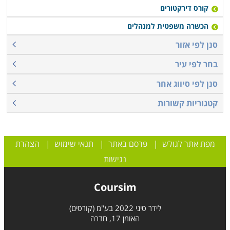
קורס דירקטורים
הכשרה משפטית למנהלים
סנן לפי אזור
בחר לפי עיר
סנן לפי סיווג אחר
קטגוריות קשורות
מפת אתר לגולש
|
פרסם באתר
|
תנאי שימוש
|
הצהרת
נגישות
Coursim
לידר סיני 2022 בע"מ (קורסים)
האומן 17, חדרה