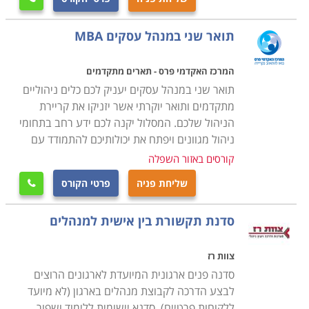
קורס הכשרת מנהלים תוכלו למצוא במוסדות לימוד רבים
בכל רחבי הארץ מהצפון עד לדרום. חיפה, תל אביב,
תואר שני במנהל עסקים MBA
ירושלים ובאר שבע הן רק חלק מהערים בהן תוכלו ללמוד
קורס זה.
המרכז האקדמי פרס - תארים מתקדמים
תואר שני במנהל עסקים יעניק לכם כלים ניהוליים
מתקדמים ותואר יוקרתי אשר יזניקו את קריירת
הניהול שלכם. המסלול יקנה לכם ידע רחב בתחומי
ניהול מגוונים ויפתח את יכולותיכם להתמודד עם
קורסים באזור השפלה
שליחת פניה
פרטי הקורס

סדנת תקשורת בין אישית למנהלים
צוות רז
סדנה פנים ארגונית המיועדת לארגונים הרוצים
לבצע הדרכה לקבוצת מנהלים בארגון (לא מיועד
ללקוחות פרטיים). סדנא יישומית ללימוד ושפור