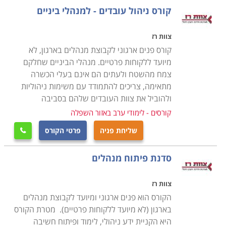
להישאר עם היד על הדופק.
קורס ניהול עובדים - למנהלי ביניים
רוב מסלולי הלימוד ממוענים למנהלים בפועל המעוניינים
להרחיב את ידיעותיהם ולהתעדכן בחידושים, מידע או
צוות רז
טכנולוגיות שישפרו את תפקודם, וכן לעתודות ניהוליות, מי
קורס פנים ארגוני לקבוצת מנהלים בארגון, לא
שרואה את עצמו כמנהל לעתיד ומציב לו את הניהול כיעד.
מיועד ללקוחות פרטיים. מנהלי הביניים שחלקם
צמח מהשטח ולעתים הם אינם בעלי הכשרה
כדי להתאים לקהל זה, מרבית הלימודים נערכים בשעות
מתאימה, צריכים להתמודד עם משימות ניהוליות
הערב, או כסמינרים מרוכזים, במטרה לנצל את הזמן באופן
ולהוביל את צוות העובדים שלהם בסביבה
תכליתי, ולחסוך בשעות עבודה יקרות.
קורסים - לימודי ערב באזור השפלה
שליחת פניה
פרטי הקורס
תוכן הקורסים

לימודי ניהול מקנים ארגז כלים לעבוד איתו ומיומנויות בתקווה
סדנת פיתוח מנהלים
לתוצאות שיתבטאו בפעילותו של הארגון בשטח באמצעות
פיתוח מנהלים ועתודה ניהולית. הקורסים המוצעים עוסקים
צוות רז
בפיתוח מיומנויות עבור דירקטורים, נושאי משרה, מנהלים
הקורס הוא פנים ארגוני ומיועד לקבוצת מנהלים
בדרג ביניים ובכיר בחברות או בעלי עסקים.
בארגון (לא מיועד ללקוחות פרטיים). מטרת הקורס
היא הקניית ידע ניהולי, לימוד ופיתוח חשיבה