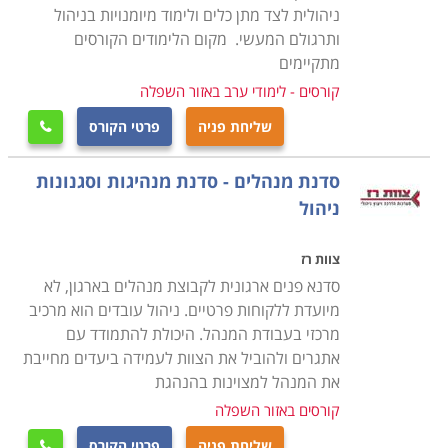
בין המסלולים שתוכלו למצוא בקטגוריה זו: כלים לניהול
ניהולית לצד מתן כלים ולימוד מיומנויות בניהול
תרבות ואומנות, מערכות ייצור, עסקים משפחתיים,
ותרגולם המעשי. מקום הלימודים הקורסים
מתקיימים
קמעונאיים, שירותי בריאות, עסקי מזון ומשקאות, שלטון
קורסים - לימודי ערב באזור השפלה
מקומי וקהילה, משא ומתן, קונפליקטים ושיתופי פעולה.
מסלולים אחרים מציעים הכשרות אחרות, חלקן עונות על
שליחת פניה
פרטי הקורס

צרכים מקצועיים פרטניים ונקודתיים, ואחרים מעניקים ידע
רוחבי וכללי יותר. בין אלו ניתן למנות קורסים העוסקים
סדנת מנהלים - סדנת מנהיגות וסגנונות
ברציונליות ואמוציונליות בקבלת החלטות, מנהל ציבורי, ייעוץ
ניהול
ארגוני וליווי מנהלים, הכשרת דירקטורים לחברות עסקיות
צוות רז
וציבוריות, פיתוח מיומנויות בניהול כמו מנהיגות והובלה
סדנא פנים ארגונית לקבוצת מנהלים בארגון, לא
עסקית, לימודי פיננסים למנהלים, מדיניות תגמול והטבות,
מיועדת ללקוחות פרטיים. ניהול עובדים הוא מרכיב
לימודי ביקורת פנים, עבודת צוות, יחסי ודיני עבודה, אתיקה,
מרכזי בעבודת המנהל. היכולת להתמודד עם
גבייה והוצאה לפועל, יישום פסיכולוגיה חיובית, ניתוח דו"חות
אתגרים ולהוביל את הצוות לעמידה ביעדים מחייבת
כספיים והערכת שווי חברות, קורס ניהול מוצר, שיווק במדיה
את המנהל למצוינות בהנהגת
הדיגיטלית, מכשור ובקרת תהליכים, כלי מודיעין תחרותי
קורסים באזור השפלה
לעסקים ופיצוח סביבה תחרותית.
שליחת פניה
פרטי הקורס
