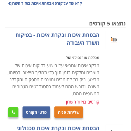
אזור השרון מתפתח מאוד בשנים האחרונות. פרוייקטים
קרא עוד על
קורס אבטחת איכות באזור השרון
גדולים של הפשרת קרקעות חקלאיות לבנייה הגדילו מאוד
את כמות התושבים בערים ומתוקף כך גם את הצרכים של
נמצאו 5 קורסים
אותם תושבים לשירותי חינוך, השכלה ולימודי תעודה. בנוסף
הבטחת איכות ובקרת איכות - בפיקוח
גם מקומות עבודה רבים נפתחו באזור השרון ואפשרויות
משרד העבודה
תעסוקה לאנשי מקצוע גדלו ועכשיו זה זמן מתאים ללמוד
קורס אבטחת איכות ולהתחיל בקריירה.
מכללת אורנס לניהול
באזור השרון נכללים ישובים וערים כמו רעננה, מדרשת
מבקר איכות אחראי על ביצוע בדיקות איכות של
רופין, נתניה, פתח-תקווה, בית ברל ומכללות רבות שביניהן
מוצרים וחלקים בזמן תוך כדי תהליך הייצור ובסיומו,
מבצע ביקורת לחומרים ומוצרים מספקים ומקבלני
משקית יוזמות - מרכז הדרכה שנמצאת בבאר שבע,
משנה ודורש מהם לעמוד בסטנדרטים הגבוהים
אשדוד - סניף פתח תקווה
המצופים מהם.
מכון התקנים הישראלי שנמצאת בחיים לבנון 42 ת"א
קורסים באזור השרון
- סניף פריסה ארצית
שליחת פניה
פרטי הקורס

מרכז השתלמויות רופין שנמצאת בעמק חפר 40250 -
סניף מדרשת רופין
הבטחת איכות ובקרת איכות טכנולוגי