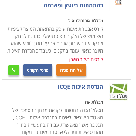
בהתמחות ביוטק ופארמה
השתדלנו לאסוף עבורכם את מיטב תכניות הלימודים, ואנחנו
מקווים שהצלחנו בכך, אך אם בכל אופן לא מצאתם בדיוק
מכללת אורנס לניהול
את קורס אבטחת איכות באזור השרון, אנו מזמינים אתכם
קורס אבטחת איכות עוסק בהתאמת המוצר לציפיות
להתקשר ליועצות הלימודים המיומנות שלנו, שינסו לאתר
השימוש של הלקוח הפוטנציאלי, כמו גם לבדוק
עבורכם עוד הזדמנויות אטרקטיביות שיתאימו לצרכיכם.
ולבקר את השירות או המוצר על מנת לוודא שהוא
מיוצר כראוי ועומד בתקנים, כשבד"כ הגדרת האיכות
קורסים באזור השרון
שליחת פניה
פרטי הקורס

הנדסת איכות ICQE
מכללת ארז
מסלול הכנה בחסותו ולקראת מבחן ההסמכה של
האיגוד הישראלי לאיכות בהנדסת איכות – ICQE,
הסמכה אשר מאפשרת עבודה בתעשייה בתור
מהנדס איכות ומנהלי אבטחת איכות. מקום