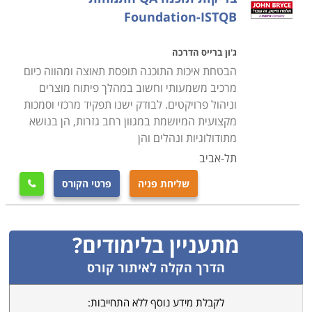
Foundation-ISTQB
תוכלו למצוא מגוון רחב ביותר של מסלולים ולבחור עבורכם
את הקורס המתאים לכם באבטחת איכות, בין אם מדובר
ג'ון ברייס הדרכה
במסלול אקדמי או מקצועי. זו הזדמנות עבורכם לרכוש
הבטחת איכות התוכנה תופסת תאוצה ומהווה כיום
כישורים והתמקצעות בתחום הנדרש בכל ענפי הייצור.
מרכיב משמעותי וחשוב במהלך פיתוח מוצרים
וניהול פרויקטים. לבודק ישנו תפקיד מרכזי וסמכות
מקצועית המיושמת במגוון רחב גזרות, הן בנושא
מתודולוגיות ונהלים והן
תל-אביב
שליחת פניה
פרטי הקורס

מתעניין בלימודים?
הדרך הקלה לאיתור קורס
לקבלת מידע נוסף ללא התחייבות: