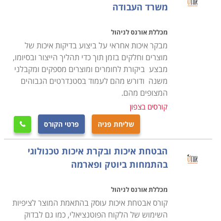
החומרים, בקרת תהליכים, בדיקות מוצר, איסוף נתונים
משרד העבודה
סטטיסטיים.
מכללת אורנס לניהול
מקומות לימוד בצפון הארץ
מבקר איכות אחראי על ביצוע בדיקות איכות של
מוצרים וחלקים בזמן תוך כדי תהליך הייצור ובסיומו,
קיים היצע רחב בענף ותוכלו להירשם לקורס אבטחת איכות
מבצע ביקורת לחומרים ומוצרים מספקים ומקבלני
בצפון הארץ במספר מוסדות, להלן רשימה חלקית:
משנה ודורש מהם לעמוד בסטנדרטים הגבוהים
הטכניון חיפה
– קורס הנדסת איכות. היקף הקורס הוא 320
המצופים מהם.
שעות אקדמיות ועל המועמדים להיות הנדסאים או אקדמאים
קורסים בצפון
עם ניסיון בתחום אבטחת האיכות. מטרת הקורס היא להכין
שליחת פניה
פרטי הקורס

את הלומדים לבחינת ההסמכה ל-
Certified Quality
Engineer
של האיגודים הישראליים והאמריקניים לאיכות.
הבטחת איכות ובקרת איכות טכנולוגי
הטכניון מציע גם מסלול אקדמי מלא בתואר ראשון – הנדסת
בהתמחות ביוטק ופארמה
איכות בביו תהליכים.
אורט בראודה כרמיאל –
קורס הנדסת איכות
.
גם מטרת
מכללת אורנס לניהול
מסלול זה היא ההכנה לבחינות ה-
QBE
(
Certified
קורס אבטחת איכות עוסק בהתאמת המוצר לציפיות
Quality Engineer
). על המועמדים להיות הנדסאים או
השימוש של הלקוח הפוטנציאלי, כמו גם לבדוק