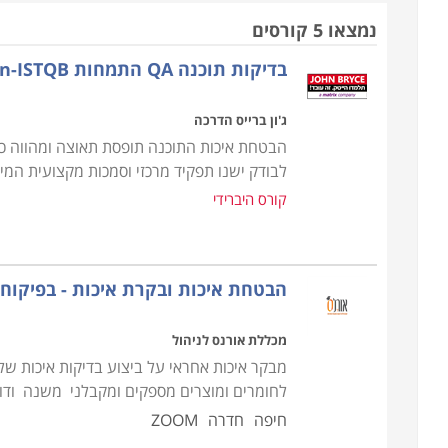
לגורמים חיצוניים מחייבים כמו מכון התקנים, איגוד הת
נמצאו 5 קורסים
לאיכות בישראל או הנציבות הבינלאומית לאלקטרוטכני
בדיקות תוכנה QA התמחות Foundation-ISTQB
אשר יעניקו תו תקן כמו למשל תקני
ISO 9000
, אשר מז
מעניקים גם יתרון מסחרי.
ג'ון ברייס הדרכה
בעבר היתה אבטחת האיכות משוייכת באופן בלעדי לתחומי
הבטחת איכות התוכנה תופסת תאוצה ומהווה כיו
מוצרים מדעיים וטכנולוגיים, תוכנה ומידע.
לבודק ישנו תפקיד מרכזי וסמכות מקצועית המיוש
לצד אבטחת האיכות מתקיימת גם בקרת איכות, אשר דוגמ
קורס היברידי
ללקוח כשהוא מושלם ונקי מפגמים. על כן היא בודקת א
לימודי קורס אבטחת איכות מציעים מגוון של קורסים ה
הבטחת איכות ובקרת איכות - בפיקוח
איכותו של מוצר בחברה ועל תהליכי עבודה פנימיים בה. 
מגזרים כלכליים במשק, ועל כן הביקוש לאנשי מקצוע בו 
מכללת אורנס לניהול
בוחרים ארגונים רבים להכשיר עובדים מתוך הארגון כ
מבקר איכות אחראי על ביצוע בדיקות איכות של 
ונפרדת באתר מוקדשת ללימודי QA בענף ההייטק והתוכנה. אם אלו הלימודים שחיפשתם, תוכלו למצוא אותם
לחומרים ומוצרים מספקים ומקבלני משנה וד
חיפה
חדרה
ZOOM
תכני ההכשרה