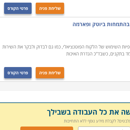
ם בתהליכים של שיפור המוצרים ושיפור התהליכים בהם הם
שליחת פניה
פרטי הקורס
הכלכלית והשיווקית.
 בהתמחות ביוטק ופארמה
בכל הארץ תוכלו למצוא מכללה או מוסד המעבירים את הקורס:
 להתמקצע בתפקיד החשוב הזה תוכלו לבחור את המקום הנוח
ות השימוש של הלקוח הפוטנציאלי, כמו גם לבדוק ולבקר את השירות
ומד בתקנים, כשבד"כ הגדרת האיכות
שליחת פניה
פרטי הקורס
שה את כל העבודה בשבילך
תלבטים? לקבלת מידע נוסף ללא התחייבות