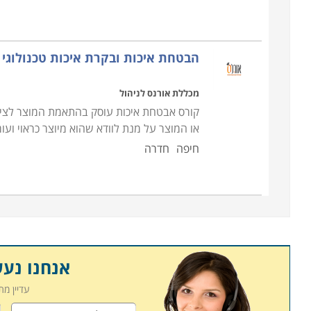
על השירותים והמוצרים הניתנים על ידו. תהיו מעורבי
מיוצרים למען הגדלת רווחי החברה והתייעלות הפעילות 
הבטחת איכות ובקרת איכות טכנולוגי
קורס אבטחת איכות ניתן ללמוד במוסדות לימוד רבים. 
בחיפה, תל אביב, ירושלים ובאר שבע. כך שאם בחרתם
מכללת אורנס לניהול
לכם ביותר.
קורס אבטחת איכות עוסק בהתאמת המוצר לציפי
או המוצר על מנת לוודא שהוא מיוצר כראוי וע
חיפה
חדרה
אנחנו נע
עדיין מ