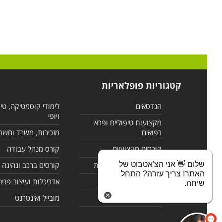
קטגוריות פופלאריות
הנדסאים
לימודי קוסמטיקה, טי
ויופי
מקצועות טיפוליים ופרא
רפואים
מזכירות, משרד וחשב
קורסים מקצועיים
קורס מנהל עבודה
שלום 👋 אני הצ'אטבוט של
לימודי מחשבים ורשתות
קורסים ברכב ונהיגה
האתר! צריך עזרה? התחל
קורסים בניהול
אדריכלות ועיצוב פנים
שיחה.
לימודי שפות
מובייל ואינטרנט