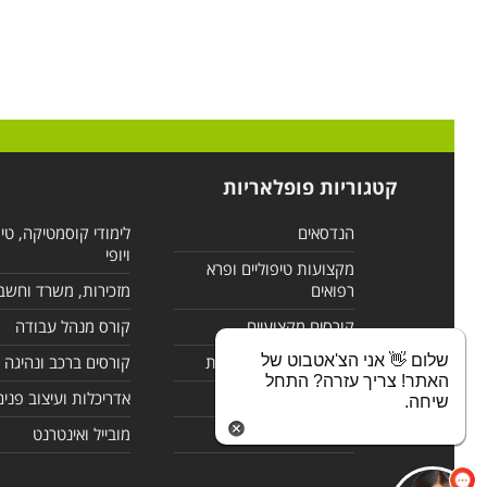
קטגוריות פופלאריות
הנדסאים
לימודי קוסמטיקה, טי
ויופי
מקצועות טיפוליים ופרא
רפואים
מזכירות, משרד וחשב
קורסים מקצועיים
קורס מנהל עבודה
שלום 👋 אני הצ'אטבוט של
לימודי מחשבים ורשתות
קורסים ברכב ונהיגה
האתר! צריך עזרה? התחל
קורסים בניהול
אדריכלות ועיצוב פנים
שיחה.
לימודי שפות
מובייל ואינטרנט