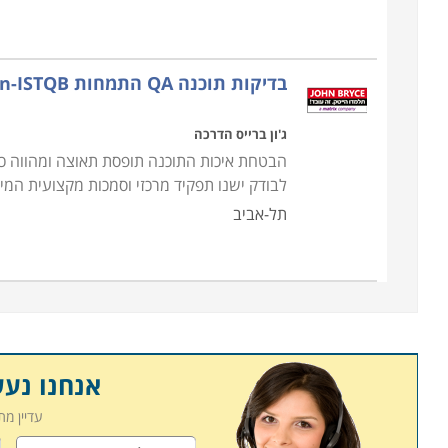
על השירותים והמוצרים הניתנים על ידו. תהיו מעורבי
מיוצרים למען הגדלת רווחי החברה והתייעלות הפעילות 
בדיקות תוכנה QA התמחות Foundation-ISTQB
קורס אבטחת איכות ניתן ללמוד במוסדות לימוד רבים. 
בחיפה, תל אביב, ירושלים ובאר שבע. כך שאם בחרתם
ג'ון ברייס הדרכה
לכם ביותר.
הבטחת איכות התוכנה תופסת תאוצה ומהווה כיו
לבודק ישנו תפקיד מרכזי וסמכות מקצועית המיוש
תל-אביב
אנחנו נע
עדיין מ