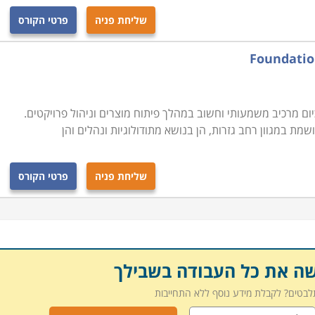
ם בתהליכים של שיפור המוצרים ושיפור התהליכים בהם הם
שליחת פניה
פרטי הקורס
הכלכלית והשיווקית.
בכל הארץ תוכלו למצוא מכללה או מוסד המעבירים את הקורס:
 להתמקצע בתפקיד החשוב הזה תוכלו לבחור את המקום הנוח
ם מרכיב משמעותי וחשוב במהלך פיתוח מוצרים וניהול פרויקטים.
מת במגוון רחב גזרות, הן בנושא מתודולוגיות ונהלים והן
שליחת פניה
פרטי הקורס
שה את כל העבודה בשבילך
תלבטים? לקבלת מידע נוסף ללא התחייבות