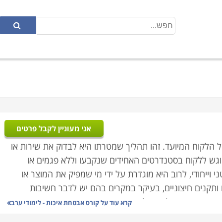
אני מעוניין לקבל פרטים
הלקוח המיועד. זהו תהליך שמטרתו היא לבדוק את שירות או
שיוגש ללקוח בסטנדרטים האחידים שנקבעו וללא פגמים או
וייחודי, לרוב היא מוגדרת על ידי מי שמפיק את המוצר או
 ותקנים חיצוניים, בעיקר במקרים בהם יש לדבר חשיבות
פסיד כמה שקלים ואולי את מצב הרוח, אך מי שירכוש תרופה או
קרא עוד על
קורס אבטחת איכות - לימודי ערב
תו או חייו. לשם כך חובה על ספקי מוצרים שכאלו להיות כפופים