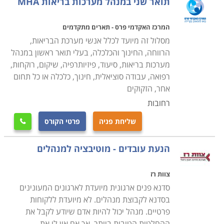
תואר שני במנהל מערכות בריאות MHA
ירושלים ובאר שבע הן רק חלק מהערים בהן תוכלו ללמוד
קורס זה.
המרכז האקדמי פרס - תארים מתקדמים
מסלול זה מיועד לכלל אנשי מערכת הבריאות,
הרווחה, החינוך והכלכלה, בעלי תואר ראשון במנהל
מערכות בריאות, סיעוד, פיזיותרפיה, שיקום, רוקחות,
רפואה, עבודה סוציאלית, חינוך, כלכלה או כל תחום
אחר, הזקוקים
רחובות
שליחת פניה
פרטי הקורס

הנעת עובדים - מוטיבציה למנהלים
צוות רז
סדנא פנים ארגונית מיועדת לארגונים המעונינים
בסדנא לקבוצת מנהלים. לא מיועדת ללקוחות
פרטיים. מנהל יכול להיות אדם שיודע לקבל את
ההחלטות הטובות ביותר, אך אם אין לו את