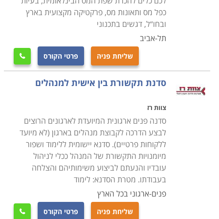
לכם כלים להכרת שפת המס הבינלאומית, בעיות
כפל מס ותאונות מס, פרקטיקה מקצועית בארץ
ובחו“ל, דגשים בתכנוני
תל-אביב
שליחת פניה
פרטי הקורס

סדנת תקשורת בין אישית למנהלים
צוות רז
סדנה פנים ארגונית המיועדת לארגונים הרוצים
לבצע הדרכה לקבוצת מנהלים בארגון (לא מיועד
ללקוחות פרטיים). סדנא יישומית ללימוד ושפור
מיומנויות התקשורת של המנהל ככלי לניהול
עובדיו והנעתם לביצוע משימותיהם והצלחה
בעבודתו. מטרת הסדנא: לימוד
פנים-ארגוני בכל הארץ
שליחת פניה
פרטי הקורס
