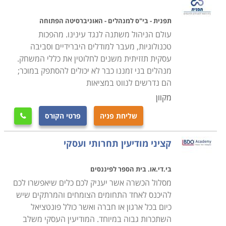
להרחיב את ידיעותיהם ולהתעדכן בחידושים, מידע או
טכנולוגיות שישפרו את תפקודם, וכן לעתודות ניהוליות, מי
תפנית - בי"ס למנהלים - האוניברסיטה הפתוחה
שרואה את עצמו כמנהל לעתיד ומציב לו את הניהול כיעד.
עולם הניהול משתנה לנגד עינינו. מהפכות
טכנולוגיות, מעבר למודלים היברידיים וסביבה
כדי להתאים לקהל זה, מרבית הלימודים נערכים בשעות
עסקית תזזיתית משנים לחלוטין את כללי המשחק.
הערב, או כסמינרים מרוכזים, במטרה לנצל את הזמן באופן
מנהלים בני זמננו כבר לא יכולים להסתפק במוכר;
תכליתי, ולחסוך בשעות עבודה יקרות.
הם נדרשים לנווט במציאות
מקוון
תוכן הקורסים
שליחת פניה
פרטי הקורס
לימודי ניהול מקנים ארגז כלים לעבוד איתו ומיומנויות בתקווה

לתוצאות שיתבטאו בפעילותו של הארגון בשטח באמצעות
קציני מודיעין תחרותי ועסקי
פיתוח מנהלים ועתודה ניהולית. הקורסים המוצעים עוסקים
בפיתוח מיומנויות עבור דירקטורים, נושאי משרה, מנהלים
בי.די.או. בית הספר לפיננסים
בדרג ביניים ובכיר בחברות או בעלי עסקים.
מסלול הכשרה אשר יעניק לכם כלים שיאפשרו לכם
להיכנס לאחד התחומים הצומחים והמרתקים שיש
בין המסלולים שתוכלו למצוא בקטגוריה זו: כלים לניהול
כיום בכל ארגון או חברה ואשר כולל פונטציאל
תרבות ואומנות, מערכות ייצור, עסקים משפחתיים,
השתכרות גבוה במיוחד. המודיעין העסקי משלב