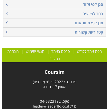
סנן לפי אזור
בחר לפי עיר
סנן לפי סיווג אחר
קטגוריות קשורות
מפת אתר לגולש
|
פרסם באתר
|
תנאי שימוש
|
הצהרת
נגישות
Coursim
לידר סיני 2022 בע"מ (קורסים)
האומן 17, חדרה
פקס: 04-6323192
מייל:
leader@leaderltd.co.il