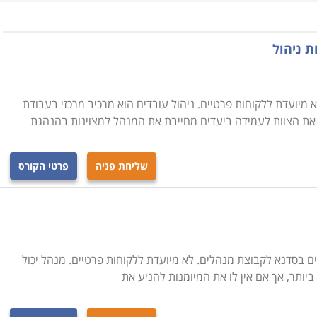
ת ניהול
, דינמיות, וצריך כל הזמן להתמודד עם חידושים ושינויים. גם
כונים מקצועיים, השתלמויות וכלים להתפתחות מקצועית כדי
 מיועדת ללקוחות פרטיים. ניהול עובדים הוא מרכיב מרכזי בעבודת
יינים להרחיב את ידיעותיהם ולהתעדכן בחידושים, מידע או
 את הצוות לעמידה ביעדים מחייבת את המנהל למצוינות בהנהגת
 מי שרואה את עצמו כמנהל לעתיד ומציב לו את הניהול כיעד. כדי
, או כסמינרים מרוכזים, במטרה לנצל את הזמן באופן תכליתי,
שליחת פניה
פרטי הקורס
ת בתקווה לתוצאות שיתבטאו בפעילותו של הארגון בשטח באמצעות
קים בפיתוח מיומנויות עבור דירקטורים, נושאי משרה, מנהלים
ים בסדנא לקבוצת מנהלים. לא מיועדת ללקוחות פרטיים. מנהל יכול
ותר, אך אם אין לו את המיומנות להניע את
ל תרבות ואומנות, מערכות ייצור, עסקים משפחתיים, קמעונאיים,