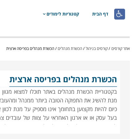

דף הבית
קטגוריות לימודים
אתר קורסים
/
קורסים בניהול
/
הכשרת מנהלים
/
הכשרת מנהלים בפריסה ארצית
הכשרת מנהלים
בפריסה ארצית
בקטגוריית הכשרת מנהלים באתר תוכלו למצוא מגוון 
מנת להשיג את התפוקה הטובה ביותר ממנהל ומהעובד
כיום להיות מקצוען בתחומך אינו מספיק על מנת לכוון 
בעל עסק או או ארגון האחראי על צוות של עובדים צ
להפריד בין עיקר לטפל, איך לנהל נכון את הזמן. עליו
לגשת אליהם, איך לגרום להם לעבוד עם מוטיבציה שת