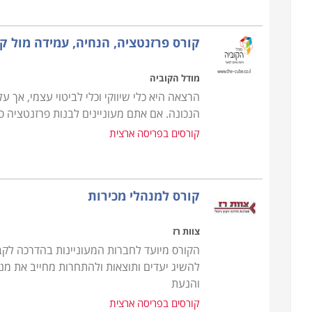
שירותי בריאות, עסקי מזון ומשקאות, שלטון מקומי וק
מציעים הכשרות אחרות, חלקן עונות על צרכים מקצועיים 
קורס פרזנטציה, הנחיה, עמידה מול ק
אלו ניתן למנות קורסים העוסקים ברציונליות ואמוציונל
הכשרת דירקטורים לחברות עסקיות וציבוריות, פיתוח מ
מודל הקוביה
למנהלים, מדיניות תגמול והטבות, לימודי ביקורת פנים,
הרצאה היא כלי שיווקי וכלי לביטוי עצמי, אך
יישום פסיכולוגיה חיובית, ניתוח דו"חות כספיים והערכ
הנכונה. אם אתם מעוניינים לבנות פרזנטציה ס
ובקרת תהליכים, כלי מודיעין תחרותי לעסקים ופיצוח סב
קורסים בפריסה ארצית
קורס הכשרת מנהלים תוכלו למצוא במוסדות לימוד רבי
ובאר שבע הן רק חלק מהערים בהן תוכלו ללמוד קורס ז
קורס למנהלי מכירות
צוות רז
הקורס מיועד לחברות המעוניינות בהדרכה לקב
להשיג יעדים ותוצאות ולהתחרות מחייב את מנהל
והנעת
קורסים בפריסה ארצית