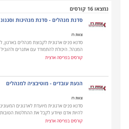
נמצאו 16 קורסים
למה ואיך
סדנת מנהלים - סדנת מנהיגות וסגנונו
סביבות העבודה הניהוליות נוטות להיות תחרותיות מאוד
מנהלים מצטיינים ובעלי קבלות מוכחות נדרשים לעד
צוות רז
להישאר עם היד על הדופק.
סדנא פנים ארגונית לקבוצת מנהלים בארגון, לא
רוב מסלולי הלימוד ממוענים למנהלים בפועל המעונ
המנהל. היכולת להתמודד עם אתגרים ולהוביל
טכנולוגיות שישפרו את תפקודם, וכן לעתודות ניהוליות,
קורסים בפריסה ארצית
להתאים לקהל זה, מרבית הלימודים נערכים בשעות הערב
ולחסוך בשעות עבודה יקרות.
הנעת עובדים - מוטיבציה למנהלים
תוכן הקורסים
לימודי ניהול מקנים ארגז כלים לעבוד איתו ומיומנויו
צוות רז
פיתוח מנהלים ועתודה ניהולית. הקורסים המוצעים עוס
סדנא פנים ארגונית מיועדת לארגונים המעונינ
בדרג ביניים ובכיר בחברות או בעלי עסקים.
להיות אדם שיודע לקבל את ההחלטות הטובות בי
קורסים בפריסה ארצית
בין המסלולים שתוכלו למצוא בקטגוריה זו: כלים לניהו