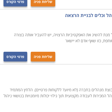
שליחת פניה
פרטי הקורס
הילה, משא ומתן, קונפליקטים ושיתופי פעולה. מסלולים אחרים
פרטניים ונקודתיים, ואחרים מעניקים ידע רוחבי וכללי יותר. בין
הל וכלים לבניית הרצאה
יות בקבלת החלטות, מנהל ציבורי, ייעוץ ארגוני וליווי מנהלים,
יומנויות בניהול כמו מנהיגות והובלה עסקית, לימודי פיננסים
 עבודת צוות, יחסי ודיני עבודה, אתיקה, גבייה והוצאה לפועל,
 על מנת להשיג את האפקטיביות הרצויה, יש להעביר אותה בצורה
ת שווי חברות, קורס ניהול מוצר, שיווק במדיה הדיגיטלית, מכשור
וחפת, כזו שאף אדם לא יישאר
יבה תחרותית.
ם בכל רחבי הארץ מהצפון עד לדרום. חיפה, תל אביב, ירושלים
שליחת פניה
פרטי הקורס
ה.
וצת מנהלים בחברה (לא מיועד ללקוחות פרטיים). הלחץ המתמיד
 המכירות לעבודה מקצועית תוך גילוי יכולות מיומנויות בנושאי ניהול