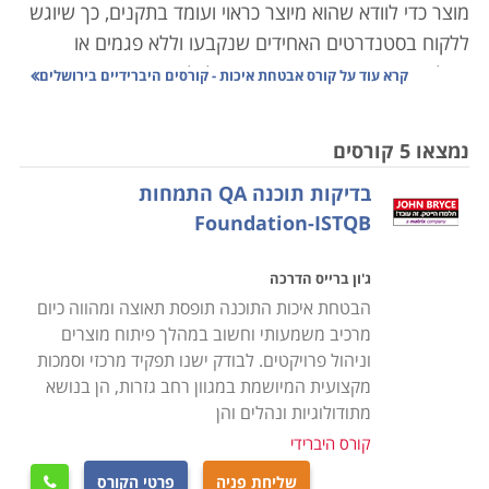
מוצר כדי לוודא שהוא מיוצר כראוי ועומד בתקנים, כך שיוגש
ללקוח בסטנדרטים האחידים שנקבעו וללא פגמים או
תקלות. הגדרת האיכות היא שונה לכל מקרה באופן פרטני
קרא עוד על
קורס אבטחת איכות - קורסים היברידיים בירושלים
וייחודי, לרוב היא מוגדרת על ידי מי שמפיק את המוצר או
השירות, אך במקרים אחרים היא מוכתבת על ידי גורמים
נמצאו 5 קורסים
ותקנים חיצוניים, בעיקר במקרים בהם יש לדבר חשיבות
בדיקות תוכנה QA התמחות
קריטית; מי שירכוש חולצה שלא תשרוד כביסה ראשונה
Foundation-ISTQB
יפסיד כמה שקלים ואולי את מצב הרוח, אך מי שירכוש
תרופה או רכב שאינם עומדים בתקן האיכות עלול להפסיד
ג'ון ברייס הדרכה
את בריאותו או חייו. לשם כך חובה על ספקי מוצרים שכאלו
הבטחת איכות התוכנה תופסת תאוצה ומהווה כיום
להיות כפופים לגורמים חיצוניים מחייבים כמו מכון התקנים,
מרכיב משמעותי וחשוב במהלך פיתוח מוצרים
איגוד התקינה, מינהל המזון והתרופות האמריקאי, המועצה
וניהול פרויקטים. לבודק ישנו תפקיד מרכזי וסמכות
הציבורית לאיכות בישראל או הנציבות הבינלאומית
מקצועית המיושמת במגוון רחב גזרות, הן בנושא
לאלקטרוטכניקה. במקרים אחרים נעשית בחירה מחייבת
מתודולוגיות ונהלים והן
מרצון לעמוד בכללים אשר יעניקו תו תקן כמו למשל תקני
קורס היברידי
ISO 9000
, אשר מזוהים גם בקרב ציבור הצרכנים הרוכשים
שליחת פניה
פרטי הקורס
