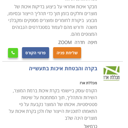
לחזק את הבקרה הפנימית המופעלת בהם. קטגוריה אחרת
מבקר איכות אחראי על ביצוע בדיקות איכות של
ונפרדת באתר מוקדשת ללימודי QA בענף ההייטק והתוכנה.
מוצרים וחלקים בזמן תוך כדי תהליך הייצור ובסיומו,
אם אלו הלימודים שחיפשתם, תוכלו למצוא אותם
כאן
.
מבצע ביקורת לחומרים ומוצרים מספקים ומקבלני
משנה ודורש מהם לעמוד בסטנדרטים הגבוהים
המצופים מהם.
תכני ההכשרה
חיפה
חדרה
ZOOM
הלימודים כוללים לימודי מערך תכנון ברמת היחידה ותהליכי
עבודה, בקרת מדידה וניטור האיכות, תהליכי שיפור מוצרים
שליחת פניה
פרטי הקורס

ותהליכי עבודה, הפיכתם לאפקטיבים יותר, שיטות של ניתוח
תהליכים ביחידות העסקיות של החברה כמו מחלקת שיווק,
בקרה והבטחת איכות בתעשייה
מכירות ושירות. נושאים נוספים שעולים במהלך הלימודים
הם ההבדלים בין בדיקות פונקציונליות ובדיקות לא
מכללת ארז
הקורס עוסק ביישומי בקרת איכות ברמת המוצר,
פונקציונליות, עקרונות הנדסת איכות, תכנון ניסויים, בקרת
השירות והתהליך, תוך הסתמכות על שיטות
איכות סטטיסטית והסתברותית, סוגי מבדקים, תורת המדידה,
סטטיסטיות. איכותו של המוצר נקבעת על פי
הביקורת ובחינת האמינות, תחזוקתיות ובטיחות מוצר,
התאמתו לתוכניות הייצור שלו ולכן בקרת איכות על
מערכות לניהול איכות כמו למשל
ISO 9000
, ניתוח וביקורת
מוצרים הינה שלב
עלויות הבדיקות והבחינות שנערכות, מערכות המידע
כרמיאל