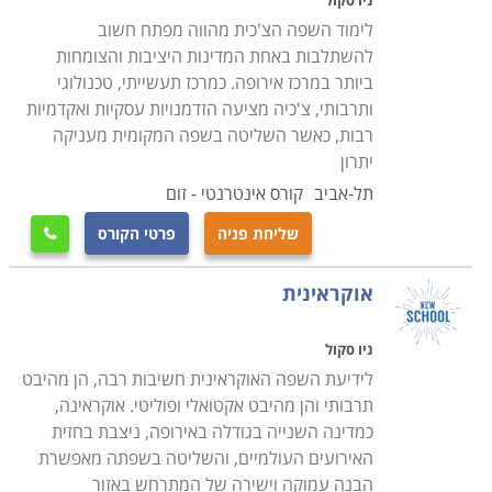
ניו סקול
הלימוד. לימוד שפות מהווה הזדמנות נהדרת להרחבת
לימוד השפה הצ'כית מהווה מפתח חשוב
אופקים בעבור כל תלמיד ובני משפחתו.
להשתלבות באחת המדינות היציבות והצומחות
ביותר במרכז אירופה. כמרכז תעשייתי, טכנולוגי
ותרבותי, צ'כיה מציעה הזדמנויות עסקיות ואקדמיות
רבות, כאשר השליטה בשפה המקומית מעניקה
יתרון
תל-אביב
קורס אינטרנטי - זום
שליחת פניה
פרטי הקורס

אוקראינית
ניו סקול
לידיעת השפה האוקראינית חשיבות רבה, הן מהיבט
תרבותי והן מהיבט אקטואלי ופוליטי. אוקראינה,
כמדינה השנייה בגודלה באירופה, ניצבת בחזית
האירועים העולמיים, והשליטה בשפתה מאפשרת
הבנה עמוקה וישירה של המתרחש באזור