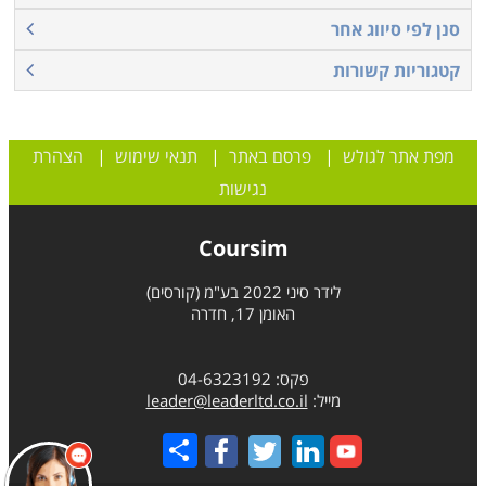
סנן לפי סיווג אחר
קטגוריות קשורות
מפת אתר לגולש
|
פרסם באתר
|
תנאי שימוש
|
הצהרת
נגישות
Coursim
לידר סיני 2022 בע"מ (קורסים)
האומן 17, חדרה
שלום 👋 אני
הצ'אטבוט של האתר!
פקס: 04-6323192
צריך עזרה? התחל
מייל:
leader@leaderltd.co.il
שיחה.
Share