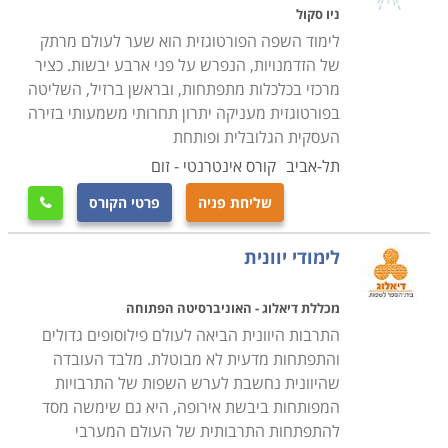
שלישית, לימוד שפות מחדד את יכולת ריבוי המשימות. הדבר
ניו סקול
נובע למעשה מהיכולת של אותם אנשים להחליף בין הדיבור
לימוד השפה הפורטוגזית הוא שער לעולם מרתק
והכתיבה בשפה אחת לאחרת. נוסף לך, יכולת דיבור בשפה
של הזדמנויות, הנפרש על פני ארבע יבשות. כציר
מרכזי בכלכלות מתפתחות, ובראשן ברזיל, השליטה
נוספת מפחיתה את הסיכון לחלות באלצהיימר או דמנציה,
בפורטוגזית מעניקה יתרון תחרותי משמעותי בזירה
ואף משפרת את הזיכרון. המוח למעשה הוא שריר המתפקד
העסקית הגלובלית ופותחת
טוב יותר כאשר מאמנים אותו. רכישת שפה נוספת מצריכה
תל-אביב
קורס אינטרנטי - זום
שינון חוקי דקדוק ואוצר מילים חדש המסייעים לחזק את
שליחת פניה
פרטי הקורס
המוח כשריר. כמו כן, פעולות אלו משפרות את הזיכרון הכללי

דבר המאפשר לבעלי שני שפות ומעלה לשנן בצורה טובה
לימודי יוונית
יותר רשימות, נוסחאות, שמות וכיוונים. לבסוף, נמצא כי
אנשים הרוכשים שפה נוספת הם בעלי יכולת הבחנה טובה
מכללת דיאלוג - האוניברסיטה הפתוחה
יותר. זאת מאחר ויש להם יכולת טובה יותר להבחין במידע
התרבות היוונית הביאה לעולם פילוסופים גדולים
רלבנטי ולהתעלם מכל המידע שאינו רלבנטי עבורם.
והתפתחות מדעית לא מבוטלת. מלבד העובדה
לימוד שפות - למי זה מתאים
שהיוונית נחשבת לערש השפות של התרבויות
למעשה, שפה חדשה אפשר ללמוד בכל גיל. מסלולי הלימוד
המפותחות ביבשת אירופה, היא גם שימשה מסד
מיועדים הן לצעירים היוצאים לטיול תרמילאים ארוך,
להתפתחות התרבותית של העולם המערבי