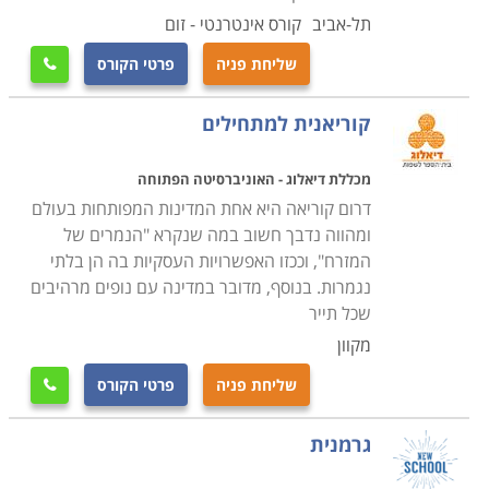
תל-אביב
קורס אינטרנטי - זום
שליחת פניה
פרטי הקורס

קוריאנית למתחילים
מכללת דיאלוג - האוניברסיטה הפתוחה
דרום קוריאה היא אחת המדינות המפותחות בעולם
ומהווה נדבך חשוב במה שנקרא "הנמרים של
המזרח", וככזו האפשרויות העסקיות בה הן בלתי
נגמרות. בנוסף, מדובר במדינה עם נופים מרהיבים
שכל תייר
מקוון
שליחת פניה
פרטי הקורס

גרמנית