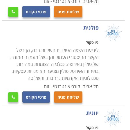
תל-אביב
קורס אינטרנטי - זום
שליחת פניה
פרטי הקורס

פולנית
ניו סקול
לידיעת השפה הפולנית חשיבות רבה, הן בשל
הקשר ההיסטורי העמוק והן בשל מעמדה המודרני
של פולין באירופה. ככלכלה הצומחת במהירות
באיחוד האירופי, פולין מציעה הזדמנויות עסקיות,
טכנולוגיות ואקדמיות נרחבות, והשליטה
תל-אביב
קורס אינטרנטי - זום
שליחת פניה
פרטי הקורס

יוונית
ניו סקול