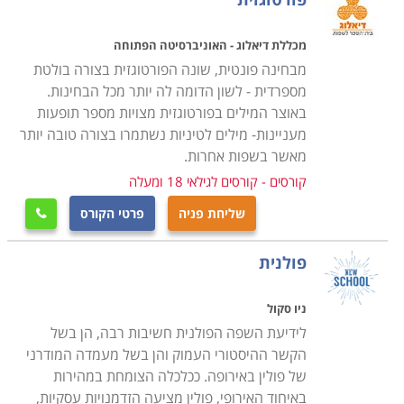
שלישית, לימוד שפות מחדד את יכולת ריבוי המשימות. הדבר
מכללת דיאלוג - האוניברסיטה הפתוחה
נובע למעשה מהיכולת של אותם אנשים להחליף בין הדיבור
מבחינה פונטית, שונה הפורטוגזית בצורה בולטת
והכתיבה בשפה אחת לאחרת. נוסף לך, יכולת דיבור בשפה
מספרדית - לשון הדומה לה יותר מכל הבחינות.
באוצר המילים בפורטוגזית מצויות מספר תופעות
נוספת מפחיתה את הסיכון לחלות באלצהיימר או דמנציה,
מעניינות- מילים לטיניות נשתמרו בצורה טובה יותר
ואף משפרת את הזיכרון. המוח למעשה הוא שריר המתפקד
מאשר בשפות אחרות.
טוב יותר כאשר מאמנים אותו. רכישת שפה נוספת מצריכה
קורסים - קורסים לגילאי 18 ומעלה
שינון חוקי דקדוק ואוצר מילים חדש המסייעים לחזק את
שליחת פניה
פרטי הקורס
המוח כשריר. כמו כן, פעולות אלו משפרות את הזיכרון הכללי

דבר המאפשר לבעלי שני שפות ומעלה לשנן בצורה טובה
פולנית
יותר רשימות, נוסחאות, שמות וכיוונים. לבסוף, נמצא כי
אנשים הרוכשים שפה נוספת הם בעלי יכולת הבחנה טובה
ניו סקול
יותר. זאת מאחר ויש להם יכולת טובה יותר להבחין במידע
לידיעת השפה הפולנית חשיבות רבה, הן בשל
רלבנטי ולהתעלם מכל המידע שאינו רלבנטי עבורם.
הקשר ההיסטורי העמוק והן בשל מעמדה המודרני
לימוד שפות - למי זה מתאים
של פולין באירופה. ככלכלה הצומחת במהירות
למעשה, שפה חדשה אפשר ללמוד בכל גיל. מסלולי הלימוד
באיחוד האירופי, פולין מציעה הזדמנויות עסקיות,