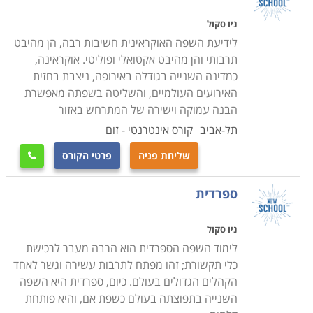
המחשב הפתוחות לתלמידי בתי הספר וכן באמצעות ספרי
ניו סקול
הלימוד. לימוד שפות מהווה הזדמנות נהדרת להרחבת
לידיעת השפה האוקראינית חשיבות רבה, הן מהיבט
אופקים בעבור כל תלמיד ובני משפחתו.
תרבותי והן מהיבט אקטואלי ופוליטי. אוקראינה,
כמדינה השנייה בגודלה באירופה, ניצבת בחזית
האירועים העולמיים, והשליטה בשפתה מאפשרת
הבנה עמוקה וישירה של המתרחש באזור
תל-אביב
קורס אינטרנטי - זום
שליחת פניה
פרטי הקורס

ספרדית
ניו סקול
לימוד השפה הספרדית הוא הרבה מעבר לרכישת
כלי תקשורת; זהו מפתח לתרבות עשירה וגשר לאחד
הקהלים הגדולים בעולם. כיום, ספרדית היא השפה
השנייה בתפוצתה בעולם כשפת אם, והיא פותחת