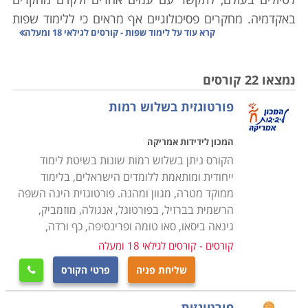
באקדמיה. מחקרים פסיכולוגיים אף מראים כי ללימוד שפות
קרא עוד על
לימוד שפות - קורסים לגילאי 18 ומעלה
יתרונות נוספים מעבר להעשרה אישית ומקצועית. למעשה,
יכולת דיבור בשתי שפות ויותר חשובה מאוד להליך
הקוגניטיבי הנעשה אצלנו במוח.
נמצאו 22 קורסים
פורטוגזית בשלוש רמות
מחקרים רבים מראים כי המוח של אנשים הדוברים שתי
שפות פועל באופן שונה מהמוח של אנשים הבקיאים רק
המכון לידידות אמריקה
בשפה אחת. דבר זה מעניק יתרונות רבים לאנשים בעלי
הקורס ניתן בשלוש רמות שונות בשיטת לימוד
שתי שפות ויותר, להלן נמנה כמה מהם. ראשית, לימוד שפה
ייחודית ומותאמת ללומדים הישראלים, בלימוד
נוספת מחכימים את האדם, שכן המח מאותגר על ידי פעולות
ממוקד מטרה, מגוון ומהנה. פורטוגזית הינה השפה
הרשמית בברזיל, בפורטוגל, אנגולה, מוזמביק,
של שינון, זכירת משמעות ותקשורת בשפה זרה. פעולות אלו
גינאה ביסאו, סאו טומה ופרינסיפה, כף ורדה,
מחזקות את כישורי פתרון הבעיות וכן את יכולת ההבנה
קורסים - קורסים לגילאי 18 ומעלה
והקליטה. דבר זה מאושש במחקרים המראים כי סטודנטים
הבקיאים בשפה נוספת נוטים להצליח יותר במבחנים מאשר
שליחת פניה
פרטי הקורס

אלו הבקיאים רק בשפה אחת בייחוד במקצועות לוגיים כגון
מתמטיקה.
פורטוגזית