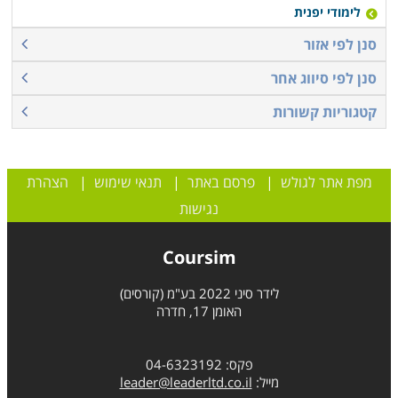
לימודי יפנית
סנן לפי אזור
סנן לפי סיווג אחר
קטגוריות קשורות
מפת אתר לגולש
|
פרסם באתר
|
תנאי שימוש
|
הצהרת
נגישות
Coursim
לידר סיני 2022 בע"מ (קורסים)
האומן 17, חדרה
שלום 👋 אני
הצ'אטבוט של האתר!
פקס: 04-6323192
צריך עזרה? התחל
מייל:
leader@leaderltd.co.il
שיחה.