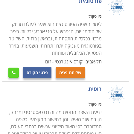
פורטוגזית
ניו סקול
לימוד השפה הפורטוגזית הוא שער לעולם מרתק
של הזדמנויות, הנפרש על פני ארבע יבשות. כציר
מרכזי בכלכלות מתפתחות, ובראשן ברזיל, השליטה
בפורטוגזית מעניקה יתרון תחרותי משמעותי בזירה
העסקית הגלובלית ופותחת
תל-אביב
קורס אינטרנטי - זום
שליחת פניה
פרטי הקורס

רוסית
ניו סקול
ידיעת השפה הרוסית מהווה נכס אסטרטגי ומרתק,
הן במישור האישי והן במישור המקצועי. כשפה
המדוברת בפי מאות מיליוני אנשים ברחבי העולם,
היא פותחת דלת לעולם תרבותי עשיר הכולל יצירות