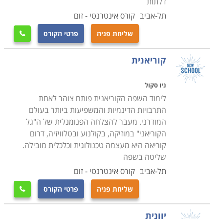
דלתות
תל-אביב
קורס אינטרנטי - זום
שליחת פניה
פרטי הקורס

קוריאנית
ניו סקול
לימוד השפה הקוריאנית פותח צוהר לאחת
התרבויות הדינמיות והמשפיעות ביותר בעולם
המודרני. מעבר להצלחה הפנומנלית של ה"גל
הקוריאני" במוזיקה, בקולנוע ובטלוויזיה, דרום
קוריאה היא מעצמה טכנולוגית וכלכלית מובילה.
שליטה בשפה
תל-אביב
קורס אינטרנטי - זום
שליחת פניה
פרטי הקורס

יוונית