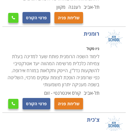
תל-אביב
רעננה
מקוון
שליחת פניה
פרטי הקורס

רומנית
ניו סקול
לימוד השפה הרומנית פותח שער למדינה בעלת
צמיחה כלכלית מרשימה המהווה יעד אטרקטיבי
להשקעות נדל"ן, הייטק וחקלאות במזרח אירופה.
כפי שרומניה הופכת לצומת עסקים מרכזי, השליטה
בשפה מעניקה יתרון משמעותי
תל-אביב
קורס אינטרנטי - זום
שליחת פניה
פרטי הקורס

צ'כית