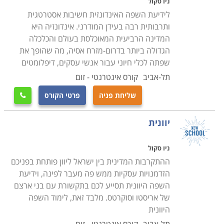
ניו סקול
הלימוד. לימוד שפות מהווה הזדמנות נהדרת להרחבת
לידיעת השפה האינדונזית חשיבות אסטרטגית
אופקים בעבור כל תלמיד ובני משפחתו.
ותרבותית רבה בעידן המודרני. אינדונזיה היא
המדינה הרביעית המאוכלסת בעולם והכלכלה
הגדולה ביותר בדרום-מזרח אסיה, מה שהופך את
שפתה לכלי חיוני עבור אנשי עסקים, דיפלומטים
תל-אביב
קורס אינטרנטי - זום
שליחת פניה
פרטי הקורס

יוונית
ניו סקול
ההתקרבות המדינית בין ישראל ליוון פותחת בפניכם
הזדמנויות עסקיות ממש פה מעבר לפינה, וידיעת
השפה היוונית תסייע לכם בתקשורת עם בני ארצם
של אריסטו וסוקרטס. מלבד זאת, לימוד השפה
היוונית