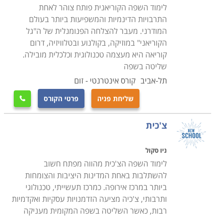
לימוד השפה הקוריאנית פותח צוהר לאחת
התרבויות הדינמיות והמשפיעות ביותר בעולם
המודרני. מעבר להצלחה הפנומנלית של ה"גל
הקוריאני" במוזיקה, בקולנוע ובטלוויזיה, דרום
קוריאה היא מעצמה טכנולוגית וכלכלית מובילה.
שליטה בשפה
תל-אביב
קורס אינטרנטי - זום
שליחת פניה
פרטי הקורס

צ'כית
ניו סקול
לימוד השפה הצ'כית מהווה מפתח חשוב
להשתלבות באחת המדינות היציבות והצומחות
ביותר במרכז אירופה. כמרכז תעשייתי, טכנולוגי
ותרבותי, צ'כיה מציעה הזדמנויות עסקיות ואקדמיות
רבות, כאשר השליטה בשפה המקומית מעניקה