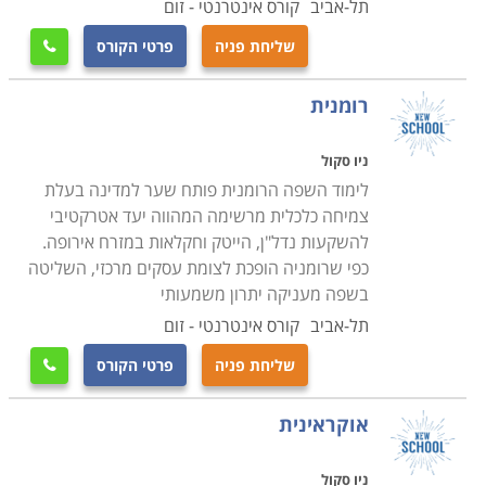
תל-אביב
קורס אינטרנטי - זום
שליחת פניה
פרטי הקורס

רומנית
ניו סקול
לימוד השפה הרומנית פותח שער למדינה בעלת
צמיחה כלכלית מרשימה המהווה יעד אטרקטיבי
להשקעות נדל"ן, הייטק וחקלאות במזרח אירופה.
כפי שרומניה הופכת לצומת עסקים מרכזי, השליטה
בשפה מעניקה יתרון משמעותי
תל-אביב
קורס אינטרנטי - זום
שליחת פניה
פרטי הקורס

אוקראינית
ניו סקול