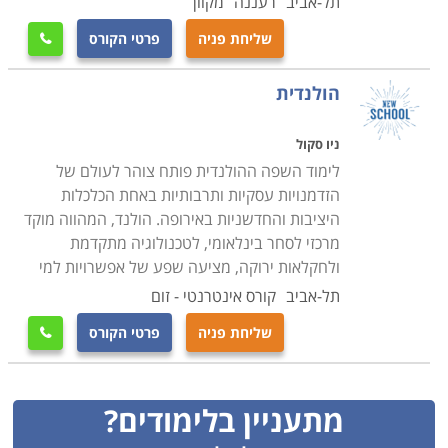
תל-אביב
רעננה
מקוון
שליחת פניה
פרטי הקורס

הולנדית
ניו סקול
לימוד השפה ההולנדית פותח צוהר לעולם של
הזדמנויות עסקיות ותרבותיות באחת הכלכלות
היציבות והחדשניות באירופה. הולנד, המהווה מוקד
מרכזי לסחר בינלאומי, לטכנולוגיה מתקדמת
ולחקלאות ירוקה, מציעה שפע של אפשרויות למי
תל-אביב
קורס אינטרנטי - זום
שליחת פניה
פרטי הקורס

מתעניין בלימודים?