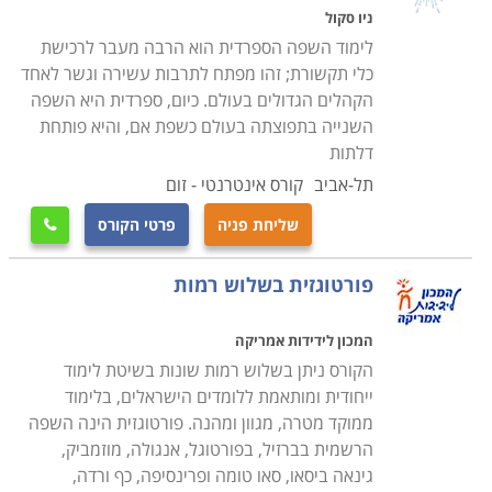
שלישית, לימוד שפות מחדד את יכולת ריבוי המשימות. הדבר
ניו סקול
נובע למעשה מהיכולת של אותם אנשים להחליף בין הדיבור
לימוד השפה הספרדית הוא הרבה מעבר לרכישת
והכתיבה בשפה אחת לאחרת. נוסף לך, יכולת דיבור בשפה
כלי תקשורת; זהו מפתח לתרבות עשירה וגשר לאחד
הקהלים הגדולים בעולם. כיום, ספרדית היא השפה
נוספת מפחיתה את הסיכון לחלות באלצהיימר או דמנציה,
השנייה בתפוצתה בעולם כשפת אם, והיא פותחת
ואף משפרת את הזיכרון. המוח למעשה הוא שריר המתפקד
דלתות
טוב יותר כאשר מאמנים אותו. רכישת שפה נוספת מצריכה
תל-אביב
קורס אינטרנטי - זום
שינון חוקי דקדוק ואוצר מילים חדש המסייעים לחזק את
המוח כשריר. כמו כן, פעולות אלו משפרות את הזיכרון הכללי
שליחת פניה
פרטי הקורס

דבר המאפשר לבעלי שני שפות ומעלה לשנן בצורה טובה
פורטוגזית בשלוש רמות
יותר רשימות, נוסחאות, שמות וכיוונים. לבסוף, נמצא כי
אנשים הרוכשים שפה נוספת הם בעלי יכולת הבחנה טובה
המכון לידידות אמריקה
יותר. זאת מאחר ויש להם יכולת טובה יותר להבחין במידע
הקורס ניתן בשלוש רמות שונות בשיטת לימוד
רלבנטי ולהתעלם מכל המידע שאינו רלבנטי עבורם.
ייחודית ומותאמת ללומדים הישראלים, בלימוד
לימוד שפות - למי זה מתאים
ממוקד מטרה, מגוון ומהנה. פורטוגזית הינה השפה
למעשה, שפה חדשה אפשר ללמוד בכל גיל. מסלולי הלימוד
הרשמית בברזיל, בפורטוגל, אנגולה, מוזמביק,
מיועדים הן לצעירים היוצאים לטיול תרמילאים ארוך,
גינאה ביסאו, סאו טומה ופרינסיפה, כף ורדה,