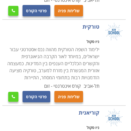
תל-אביב
קורס אינטרנטי - זום
שליחת פניה
פרטי הקורס

טורקית
ניו סקול
ילימוד השפה הטורקית מהווה נכס אסטרטגי עבור
ישראלים, במיוחד לאור הקרבה הגיאוגרפית
והקשרים הכלכליים הענפים בין המדינות. כמעצמה
אזורית המגשרת בין מזרח למערב, טורקיה מציעה
הזדמנויות רבות בתחומי המסחר, התיירות
תל-אביב
קורס אינטרנטי - זום
שליחת פניה
פרטי הקורס

קוריאנית
ניו סקול